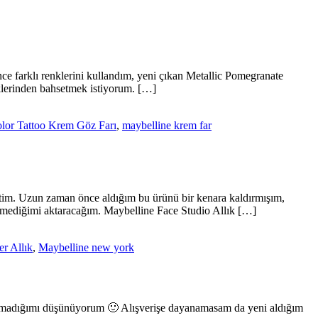
 farklı renklerini kullandım, yeni çıkan Metallic Pomegranate
iklerinden bahsetmek istiyorum. […]
lor Tattoo Krem Göz Farı
,
maybelline krem far
tim. Uzun zaman önce aldığım bu ürünü bir kenara kaldırmışım,
vmediğimi aktaracağım. Maybelline Face Studio Allık […]
r Allık
,
Maybelline new york
z olmadığımı düşünüyorum 🙂 Alışverişe dayanamasam da yeni aldığım