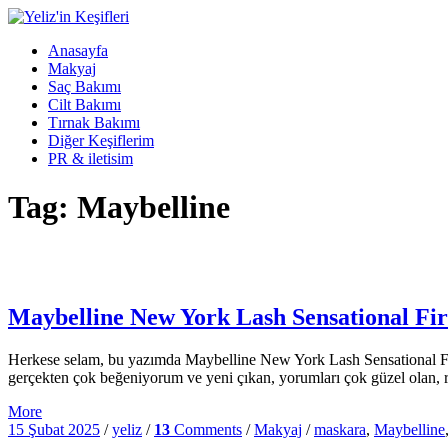
Anasayfa
Makyaj
Saç Bakımı
Cilt Bakımı
Tırnak Bakımı
Diğer Keşiflerim
PR & iletisim
Tag: Maybelline
Maybelline New York Lash Sensational F
Herkese selam, bu yazımda Maybelline New York Lash Sensational Fi
gerçekten çok beğeniyorum ve yeni çıkan, yorumları çok güzel olan,
More
15 Şubat 2025
/
yeliz
/
13
Comments
/
Makyaj
/
maskara
,
Maybelline