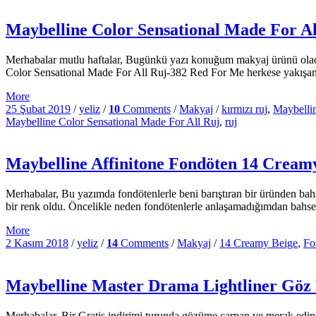
Maybelline Color Sensational Made For A
Merhabalar mutlu haftalar, Bugünkü yazı konuğum makyaj ürünü olaca
Color Sensational Made For All Ruj-382 Red For Me herkese yakışan 
More
25 Şubat 2019
/
yeliz
/
10
Comments
/
Makyaj
/
kırmızı ruj
,
Maybelli
Maybelline Color Sensational Made For All Ruj
,
ruj
Maybelline Affinitone Fondöten 14 Cream
Merhabalar, Bu yazımda fondötenlerle beni barıştıran bir üründen ba
bir renk oldu. Öncelikle neden fondötenlerle anlaşamadığımdan bahse
More
2 Kasım 2018
/
yeliz
/
14
Comments
/
Makyaj
/
14 Creamy Beige
,
Fo
Maybelline Master Drama Lightliner Göz
Merhabalar, Bir Gratis indirimi turunda gözüme çarpan ve merak edip 