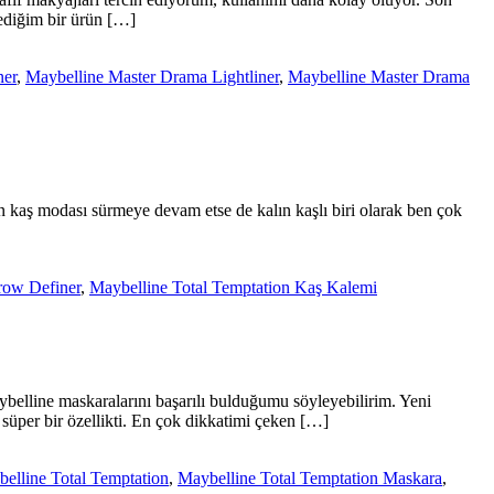
ediğim bir ürün […]
ner
,
Maybelline Master Drama Lightliner
,
Maybelline Master Drama
n kaş modası sürmeye devam etse de kalın kaşlı biri olarak ben çok
row Definer
,
Maybelline Total Temptation Kaş Kalemi
belline maskaralarını başarılı bulduğumu söyleyebilirim. Yeni
per bir özellikti. En çok dikkatimi çeken […]
elline Total Temptation
,
Maybelline Total Temptation Maskara
,