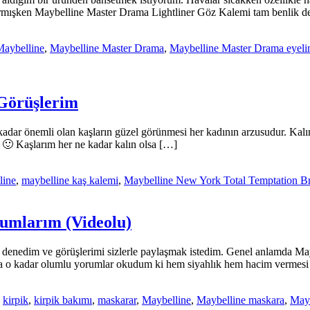
sarmışken Maybelline Master Drama Lightliner Göz Kalemi tam benlik d
Maybelline
,
Maybelline Master Drama
,
Maybelline Master Drama eyeli
 Görüşlerim
kadar önemli olan kaşların güzel görünmesi her kadının arzusudur. Kalı
🙂 Kaşlarım her ne kadar kalın olsa […]
line
,
maybelline kaş kalemi
,
Maybelline New York Total Temptation B
umlarım (Videolu)
 denedim ve görüşlerimi sizlerle paylaşmak istedim. Genel anlamda May
o kadar olumlu yorumlar okudum ki hem siyahlık hem hacim vermesi sü
,
kirpik
,
kirpik bakımı
,
maskarar
,
Maybelline
,
Maybelline maskara
,
Mayb