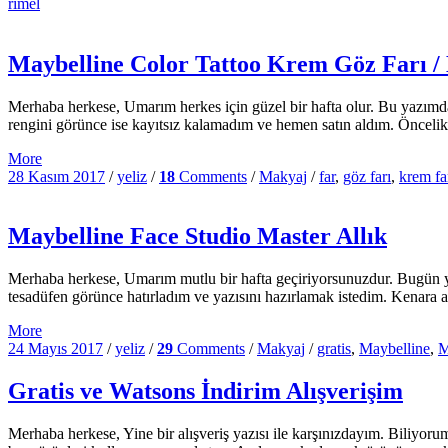
rimel
Maybelline Color Tattoo Krem Göz Farı /
Merhaba herkese, Umarım herkes için güzel bir hafta olur. Bu yazım
rengini görünce ise kayıtsız kalamadım ve hemen satın aldım. Öncelik
More
28 Kasım 2017
/
yeliz
/
18
Comments
/
Makyaj
/
far
,
göz farı
,
krem fa
Maybelline Face Studio Master Allık
Merhaba herkese, Umarım mutlu bir hafta geçiriyorsunuzdur. Bugün 
tesadüfen görünce hatırladım ve yazısını hazırlamak istedim. Kenar
More
24 Mayıs 2017
/
yeliz
/
29
Comments
/
Makyaj
/
gratis
,
Maybelline
,
M
Gratis ve Watsons İndirim Alışverişim
Merhaba herkese, Yine bir alışveriş yazısı ile karşınızdayım. Biliy