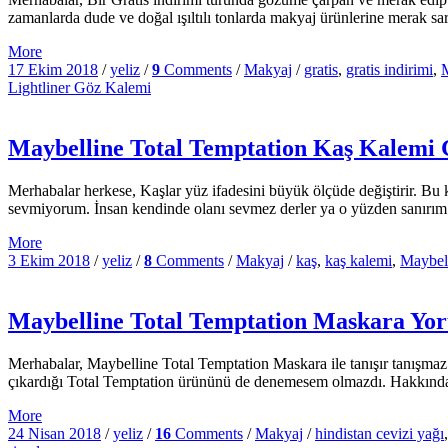
zamanlarda dude ve doğal ışıltılı tonlarda makyaj ürünlerine merak 
More
17 Ekim 2018
/
yeliz
/
9
Comments
/
Makyaj
/
gratis
,
gratis indirimi
,
Lightliner Göz Kalemi
Maybelline Total Temptation Kaş Kalemi
Merhabalar herkese, Kaşlar yüz ifadesini büyük ölçüde değiştirir. Bu 
sevmiyorum. İnsan kendinde olanı sevmez derler ya o yüzden sanırım 
More
3 Ekim 2018
/
yeliz
/
8
Comments
/
Makyaj
/
kaş
,
kaş kalemi
,
Maybel
Maybelline Total Temptation Maskara Yor
Merhabalar, Maybelline Total Temptation Maskara ile tanışır tanışmaz
çıkardığı Total Temptation ürününü de denemesem olmazdı. Hakkında 
More
24 Nisan 2018
/
yeliz
/
16
Comments
/
Makyaj
/
hindistan cevizi yağı