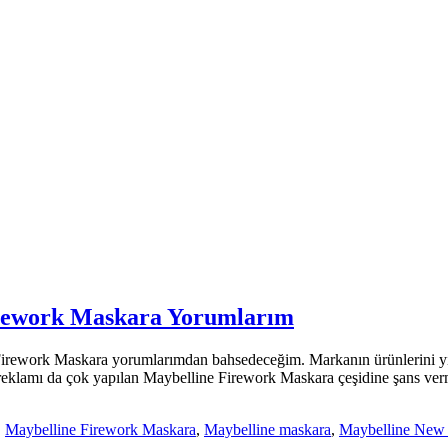
irework Maskara Yorumlarım
rework Maskara yorumlarımdan bahsedeceğim. Markanın ürünlerini yıll
 reklamı da çok yapılan Maybelline Firework Maskara çeşidine şans ve
,
Maybelline Firework Maskara
,
Maybelline maskara
,
Maybelline New 