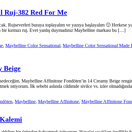
ll Ruj-382 Red For Me
k. Rujseverleri buraya toplayalım ve yazıya başlayalım 🙂 Herkese ya
bir kırmızı ruj. Evet yanlış duymadınız Maybelline markası bu […]
ne
,
Maybelline Color Sensational
,
Maybelline Color Sensational Made 
y Beige
hsedeceğim. Maybelline Affinitone Fondöten’in 14 Creamy Beige rengin
tmek istiyorum. İlk sebebi aslında cildimde sivilce vs. izler olmadığ
ndöten
,
Maybelline
,
Maybelline Affinitone
,
Maybelline Affinitone Fon
 Kalemi
aldığım bir üründen bahsetmek istiyorum. Havalar sıcakken özellikle ha