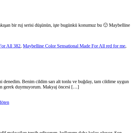
kışan bir ruj serisi düşünün, işte bugünkü konumuz bu 🙂 Maybelline
For All 382
,
Maybelline Color Sensational Made For All red for me
,
i denedim. Benim cildim sarı alt tonlu ve buğday, tam cildime uygun
ından gerek duymuyorum. Makyaj öncesi […]
döten
fif makyajları tercih ediyorum, kullanımı daha kolay oluyor. Son