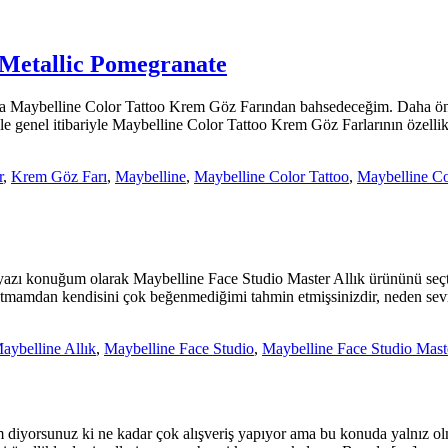
 Metallic Pomegranate
da Maybelline Color Tattoo Krem Göz Farından bahsedeceğim. Daha önce
le genel itibariyle Maybelline Color Tattoo Krem Göz Farlarının özell
r
,
Krem Göz Farı
,
Maybelline
,
Maybelline Color Tattoo
,
Maybelline Co
yazı konuğum olarak Maybelline Face Studio Master Allık ürününü seç
a atmamdan kendisini çok beğenmediğimi tahmin etmişsinizdir, neden se
aybelline Allık
,
Maybelline Face Studio
,
Maybelline Face Studio Maste
orum diyorsunuz ki ne kadar çok alışveriş yapıyor ama bu konuda yalnı