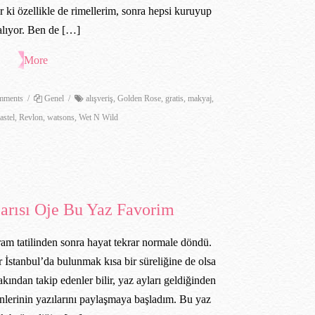
 ki özellikle de rimellerim, sonra hepsi kuruyup
alıyor. Ben de […]
More
ments
/
Genel
/
alışveriş
,
Golden Rose
,
gratis
,
makyaj
,
astel
,
Revlon
,
watsons
,
Wet N Wild
arısı Oje Bu Yaz Favorim
m tatilinden sonra hayat tekrar normale döndü.
r İstanbul’da bulunmak kısa bir süreliğine de olsa
akından takip edenler bilir, yaz ayları geldiğinden
ünlerinin yazılarını paylaşmaya başladım. Bu yaz