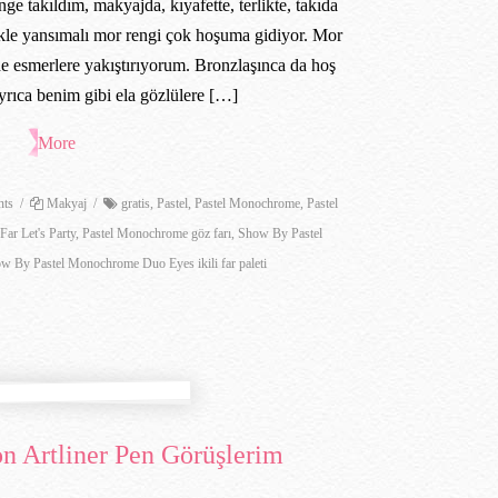
e takıldım, makyajda, kıyafette, terlikte, takıda
kle yansımalı mor rengi çok hoşuma gidiyor. Mor
e esmerlere yakıştırıyorum. Bronzlaşınca da hoş
rıca benim gibi ela gözlülere […]
More
ts
/
Makyaj
/
gratis
,
Pastel
,
Pastel Monochrome
,
Pastel
ar Let's Party
,
Pastel Monochrome göz farı
,
Show By Pastel
w By Pastel Monochrome Duo Eyes ikili far paleti
on Artliner Pen Görüşlerim