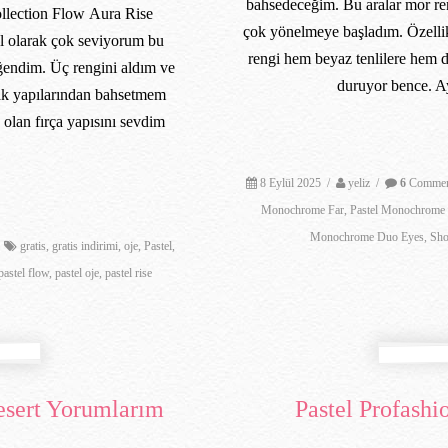
bahsedeceğim. Bu aralar mor reng
lection Flow Aura Rise
çok yönelmeye başladım. Özelli
el olarak çok seviyorum bu
rengi hem beyaz tenlilere hem d
eğendim. Üç rengini aldım ve
duruyor bence. Ay
rak yapılarından bahsetmem
 olan fırça yapısını sevdim
8 Eylül 2025
/
yeliz
/
6
Commen
Monochrome Far
,
Pastel Monochrome F
Monochrome Duo Eyes
,
Sho
gratis
,
gratis indirimi
,
oje
,
Pastel
,
pastel flow
,
pastel oje
,
pastel rise
esert Yorumlarım
Pastel Profashi