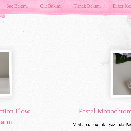
Saç Bakımı
Cilt Bakımı
Tırnak Bakımı
Diğer Keş
ction Flow
Pastel Monochrome
larım
Merhaba, bugünkü yazımda Pas