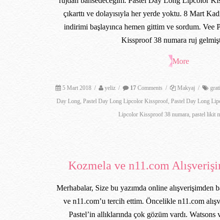
rujdan bahsedeceğim. Pastel Day Long Lipcolor Ki
çıkarttı ve dolayısıyla her yerde yoktu. 8 Mart Ka
indirimi başlayınca hemen gittim ve sordum. Vee 
Kissproof 38 numara ruj gelmiş
More
5 Mart 2018
/
yeliz
/
17
Comments
/
Makyaj
/
grat
Day Long
,
Pastel Day Long Lipcolor Kissproof
,
Pastel Day Long Lip
Lipcolor Kissproof 38 numara
,
pastel likit 
Kozmela ve n11.com Alışverişi
Merhabalar, Size bu yazımda online alışverişimden 
ve n11.com’u tercih ettim. Öncelikle n11.com alı
Pastel’in allıklarında çok gözüm vardı. Watsons 