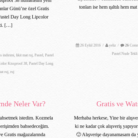
ssproof 38 numarasını yeni
tonları ise hem ışıltılı hem ma
dınlar Günü’ne özel Gratis
Pastel Day Long Lipcolor
ti. […]
26 Eylül 2016
/
yeliz
/
26
Comm
Pastel Nude Tekli
is indirimi
,
likit mat ruj
,
Pastel
,
Pastel
color Kissproof 38
,
Pastel Day Long
mat ruj
,
ruj
mde Neler Var?
Gratis ve Wat
bahsetmek istedim. Kozmela
Merhaba herkese, Yine bir alışve
şverişimden bahsedeceğim.
ki ne kadar çok alışveriş yapı
ve Gratis mağazalarında
🙂 Alışverişe dayanamasam da y