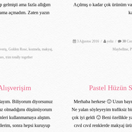
p gelmişti ama fazla allığım
Açılmış o kadar çok ürünüm var
 ama açmadım. Zaten yazın
k
3 Ağustos 2016
/
yeliz
/
38
Com
şveriş
,
Golden Rose
,
kozmela
,
makyaj
,
Maybelline
,
P
ues
,
trim totally together
Alışverişim
Pastel Hüzün S
ızdayım. Biliyorum diyorsunuz
Merhaba herkese 🙂 Uzun bayra
lnız olmadığımı düşünüyorum
Ne yalan söyleyeyim trafiksiz bi
nleri kullanmamaya alıştım.
çok iyi geldi 🙂 Beni özellikle y
llerim, sonra hepsi kuruyup
cıvıl cıvıl renklerde makyaj ür