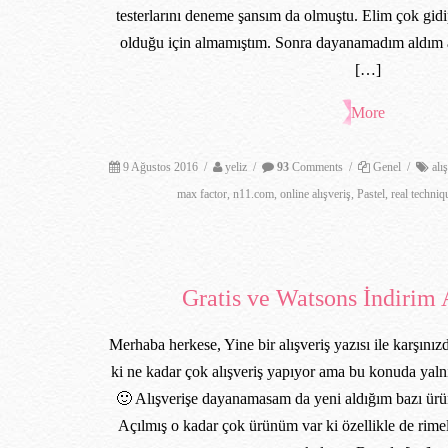
testerlarını deneme şansım da olmuştu. Elim çok gidi
olduğu için almamıştım. Sonra dayanamadım aldım
[…]
More
9 Ağustos 2016
/
yeliz
/
93
Comments
/
Genel
/
alı
max factor
,
n11.com
,
online alışveriş
,
Pastel
,
real techniq
Gratis ve Watsons İndirim 
Merhaba herkese, Yine bir alışveriş yazısı ile karşın
ki ne kadar çok alışveriş yapıyor ama bu konuda ya
🙂 Alışverişe dayanamasam da yeni aldığım bazı ürü
Açılmış o kadar çok ürünüm var ki özellikle de rime