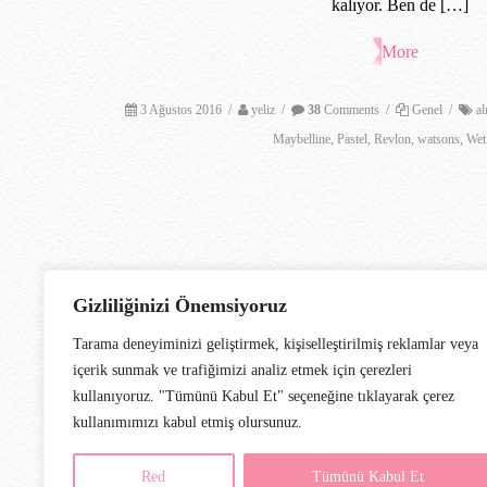
kalıyor. Ben de […]
More
3 Ağustos 2016
/
yeliz
/
38
Comments
/
Genel
/
al
Maybelline
,
Pastel
,
Revlon
,
watsons
,
Wet
Gizliliğinizi Önemsiyoruz
Tarama deneyiminizi geliştirmek, kişiselleştirilmiş reklamlar veya
içerik sunmak ve trafiğimizi analiz etmek için çerezleri
kullanıyoruz. "Tümünü Kabul Et" seçeneğine tıklayarak çerez
kullanımımızı kabul etmiş olursunuz.
Red
Tümünü Kabul Et