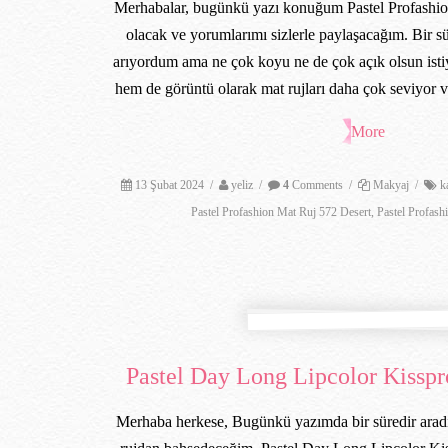
Merhabalar, bugünkü yazı konuğum Pastel Profashio
olacak ve yorumlarımı sizlerle paylaşacağım. Bir sü
arıyordum ama ne çok koyu ne de çok açık olsun isti
hem de görüntü olarak mat rujları daha çok seviyor 
More
13 Şubat 2024
/
yeliz
/
4
Comments
/
Makyaj
/
k
Pastel Profashion Mat Ruj 572 Desert
,
Pastel Profashi
Pastel Day Long Lipcolor Kissp
Merhaba herkese, Bugünkü yazımda bir süredir ara