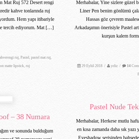
n Mat Ruj 572 Desert rengi
Merhabalar, Yine sizlere güzel 
redir kahve tonlarında ruj
Liner Pen benim gönlümü çala
yordum. Hem yapı itibariyle
Hassas göz çevrem maalese
ve tercih ediyorum. Mat […]
Arkadaşımın önerisiyle Pastel ar
kurşun kalem forma
ahverengi ruj
,
Pastel
,
pastel mat ruj
,
on matte lipstick
,
ruj
29 Eylül 2018
/
yeliz
/
14
Comm
Pastel Nude Tek
roof – 38 Numara
Merhabalar, Herkese mutlu hafta
en kısa zamanda daha sık yazı 
dığım ve sonunda bulduğum
Eyeshadow serisinden bahsedece