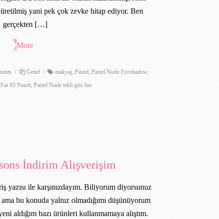
t üretilmiş yani pek çok zevke hitap ediyor. Ben
gerçekten […]
More
ents
/
Genel
/
makyaj
,
Pastel
,
Pastel Nude Eyeshadow
,
 Far 85 Peach
,
Pastel Nude tekli göz farı
sons İndirim Alışverişim
riş yazısı ile karşınızdayım. Biliyorum diyorsunuz
yor ama bu konuda yalnız olmadığımı düşünüyorum
eni aldığım bazı ürünleri kullanmamaya alıştım.