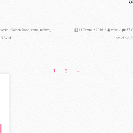
ç
ışveriş
,
Golden Rose
,
gratis
,
makyaj
,
11 Temmuz 2016
/
yeliz
/
37
C
 N Wild
pastel oje
,
P
1
2
→