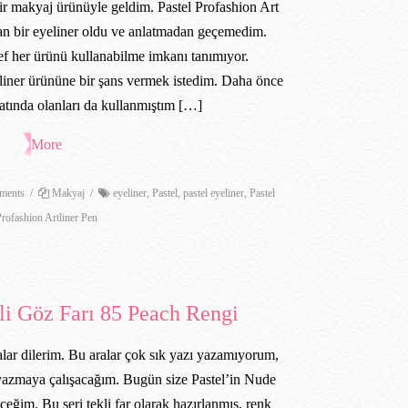
bir makyaj ürünüyle geldim. Pastel Profashion Art
n bir eyeliner oldu ve anlatmadan geçemedim.
f her ürünü kullanabilme imkanı tanımıyor.
tliner ürününe bir şans vermek istedim. Daha önce
tında olanları da kullanmıştım […]
More
ents
/
Makyaj
/
eyeliner
,
Pastel
,
pastel eyeliner
,
Pastel
Profashion Artliner Pen
li Göz Farı 85 Peach Rengi
lar dilerim. Bu aralar çok sık yazı yazamıyorum,
yazmaya çalışacağım. Bugün size Pastel’in Nude
ğim. Bu seri tekli far olarak hazırlanmış, renk