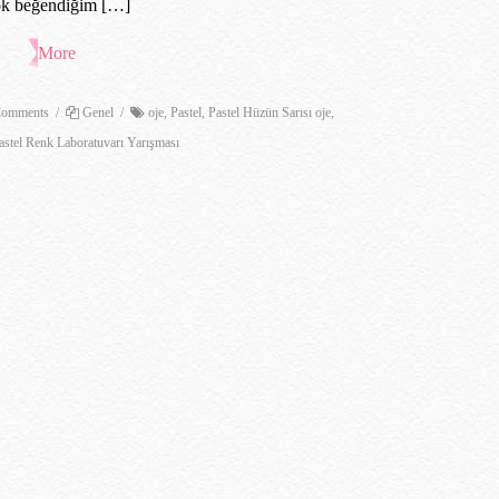
ok beğendiğim […]
More
omments
/
Genel
/
oje
,
Pastel
,
Pastel Hüzün Sarısı oje
,
astel Renk Laboratuvarı Yarışması