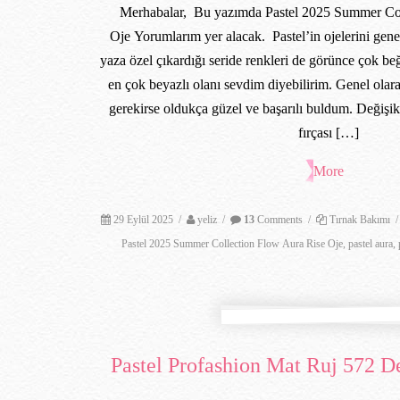
Merhabalar, Bu yazımda Pastel 2025 Summer Col
Oje Yorumlarım yer alacak. Pastel’in ojelerini gen
yaza özel çıkardığı seride renkleri de görünce çok b
en çok beyazlı olanı sevdim diyebilirim. Genel ola
gerekirse oldukça güzel ve başarılı buldum. Değişik
fırçası […]
More
29 Eylül 2025
/
yeliz
/
13
Comments
/
Tırnak Bakımı
/
Pastel 2025 Summer Collection Flow Aura Rise Oje
,
pastel aura
,
Pastel Profashion Mat Ruj 572 D