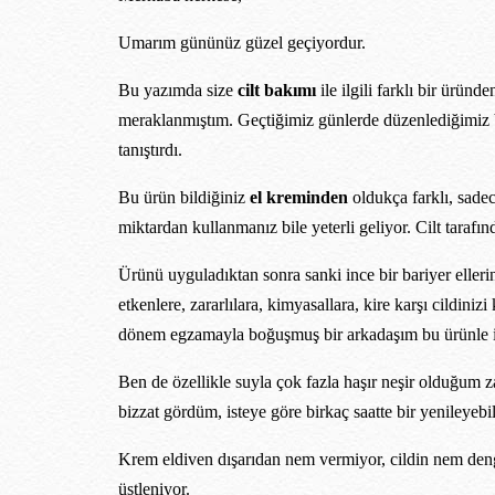
Umarım gününüz güzel geçiyordur.
Bu yazımda size
cilt bakımı
ile ilgili farklı bir ürün
meraklanmıştım. Geçtiğimiz günlerde düzenlediğimiz b
tanıştırdı.
Bu ürün bildiğiniz
el kreminden
oldukça farklı, sade
miktardan kullanmanız bile yeterli geliyor. Cilt tarafı
Ürünü uyguladıktan sonra sanki ince bir bariyer elleri
etkenlere, zararlılara, kimyasallara, kire karşı cildi
dönem egzamayla boğuşmuş bir arkadaşım bu ürünle ilg
Ben de özellikle suyla çok fazla haşır neşir olduğum 
bizzat gördüm, isteye göre birkaç saatte bir yenileyebil
Krem eldiven dışarıdan nem vermiyor, cildin nem denge
üstleniyor.