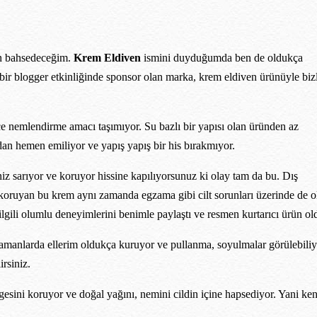
den bahsedeceğim.
Krem Eldiven
ismini duyduğumda ben de oldukça
ir blogger etkinliğinde sponsor olan marka, krem eldiven ürünüyle bizl
ce nemlendirme amacı taşımıyor. Su bazlı bir yapısı olan üründen az
ndan hemen emiliyor ve yapış yapış bir his bırakmıyor.
niz sarıyor ve koruyor hissine kapılıyorsunuz ki olay tam da bu. Dış
nizi koruyan bu krem aynı zamanda egzama gibi cilt sorunları üzerinde de 
ili olumlu deneyimlerini benimle paylaştı ve resmen kurtarıcı ürün ol
zamanlarda ellerim oldukça kuruyor ve pullanma, soyulmalar görülebiliy
irsiniz.
sini koruyor ve doğal yağını, nemini cildin içine hapsediyor. Yani ken