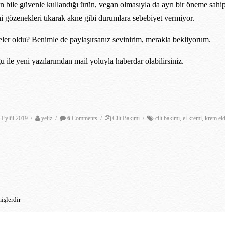
ın bile güvenle kullandığı ürün, vegan olmasıyla da ayrı bir öneme sahip
ani gözenekleri tıkarak akne gibi durumlara sebebiyet vermiyor.
neler oldu? Benimle de paylaşırsanız sevinirim, merakla bekliyorum.
le yeni yazılarımdan mail yoluyla haberdar olabilirsiniz.
 Eylül 2019
/
yeliz
/
6
Comments
/
Cilt Bakımı
/
cilt bakımı
,
el kremi
,
krem el
işlerdir