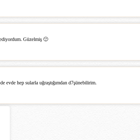
ediyordum. Güzelmiş 🙂
e evde hep sularla uğraştığımdan d7şünebilirim.