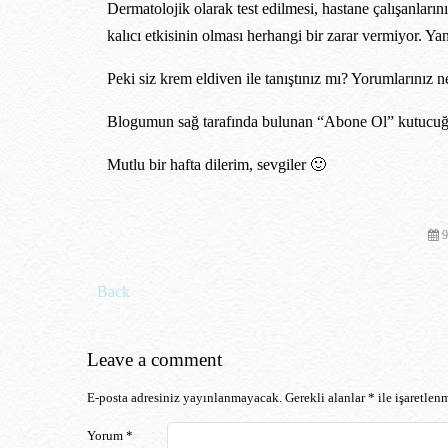
Dermatolojik olarak test edilmesi, hastane çalışanların
kalıcı etkisinin olması herhangi bir zarar vermiyor. Y
Peki siz krem eldiven ile tanıştınız mı? Yorumlarınız 
Blogumun sağ tarafında bulunan “Abone Ol” kutucuğu i
Mutlu bir hafta dilerim, sevgiler 🙂
9
Post navigation
Back
Leave a comment
E-posta adresiniz yayınlanmayacak.
Gerekli alanlar
*
ile işaretlenm
Yorum
*