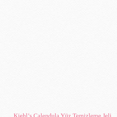
Kiehl’s Calendula Yüz Temizleme Jeli