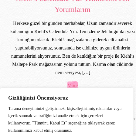
Yorumlarım
Herkese güzel bir günden merhabalar, Uzun zamandır severek
kullandığım Kiehl’s Calendula Yüz Temizleme Jeli bugünkü yazı
konuğum olacak. Kiehl’s mağazalarına giderek cilt analizi
yaptırabiliyorsunuz, sonrasında ise cildinize uygun ürünlerin
numunelerini alıyorsunuz. Ben de katıldığım bir proje ile Kiehl’s
Maltepe Park mağazasının yolunu tuttum. Karma olan cildimde
nem seviyesi, […]
More
Gizliliğinizi Önemsiyoruz
11 Mayıs 2018
/
yeliz
/
12
Comments
/
Cilt Bakımı
/
Calendula
Tarama deneyiminizi geliştirmek, kişiselleştirilmiş reklamlar veya
Deep Cleansing Foaming Face Wash
,
cilt
,
cilt bakımı
,
cilt temizliği
,
Kiehl's Calendula
,
içerik sunmak ve trafiğimizi analiz etmek için çerezleri
Kiehl's Calendula Yüz Temizleme Jeli
,
Kiehls
,
Kiehls yüz temizleme jeli
,
yüz temizleme
kullanıyoruz. "Tümünü Kabul Et" seçeneğine tıklayarak çerez
jeli
kullanımımızı kabul etmiş olursunuz.