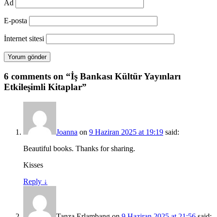
Ad
E-posta
İnternet sitesi
6 comments on “
İş Bankası Kültür Yayınları
Etkileşimli Kitaplar
”
Joanna
on
9 Haziran 2025 at 19:19
said:
Beautiful books. Thanks for sharing.
Kisses
Reply
↓
Tanza Erlambang
on
9 Haziran 2025 at 21:56
said: