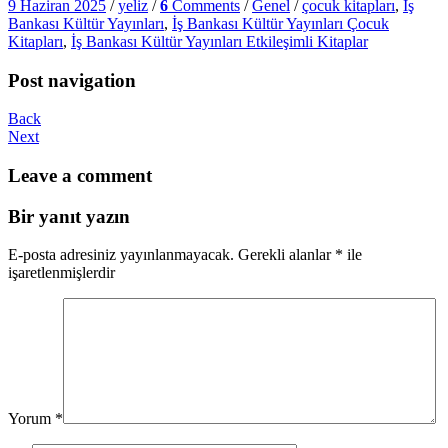
9 Haziran 2025
/
yeliz
/
6
Comments
/
Genel
/
çocuk kitapları
,
İş
Bankası Kültür Yayınları
,
İş Bankası Kültür Yayınları Çocuk
Kitapları
,
İş Bankası Kültür Yayınları Etkileşimli Kitaplar
Post navigation
Back
Next
Leave a comment
Bir yanıt yazın
E-posta adresiniz yayınlanmayacak.
Gerekli alanlar
*
ile
işaretlenmişlerdir
Yorum
*