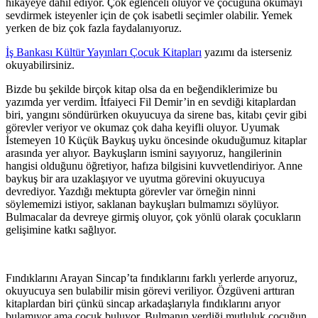
hikayeye dahil ediyor. Çok eğlenceli oluyor ve çocuğuna okumayı
sevdirmek isteyenler için de çok isabetli seçimler olabilir. Yemek
yerken de biz çok fazla faydalanıyoruz.
İş Bankası Kültür Yayınları Çocuk Kitapları
yazımı da isterseniz
okuyabilirsiniz.
Bizde bu şekilde birçok kitap olsa da en beğendiklerimize bu
yazımda yer verdim. İtfaiyeci Fil Demir’in en sevdiği kitaplardan
biri, yangını söndürürken okuyucuya da sirene bas, kitabı çevir gibi
görevler veriyor ve okumaz çok daha keyifli oluyor. Uyumak
İstemeyen 10 Küçük Baykuş uyku öncesinde okuduğumuz kitaplar
arasında yer alıyor. Baykuşların ismini sayıyoruz, hangilerinin
hangisi olduğunu öğretiyor, hafıza bilgisini kuvvetlendiriyor. Anne
baykuş bir ara uzaklaşıyor ve uyutma görevini okuyucuya
devrediyor. Yazdığı mektupta görevler var örneğin ninni
söylememizi istiyor, saklanan baykuşları bulmamızı söylüyor.
Bulmacalar da devreye girmiş oluyor, çok yönlü olarak çocukların
gelişimine katkı sağlıyor.
Fındıklarını Arayan Sincap’ta fındıklarını farklı yerlerde arıyoruz,
okuyucuya sen bulabilir misin görevi veriliyor. Özgüveni arttıran
kitaplardan biri çünkü sincap arkadaşlarıyla fındıklarını arıyor
bulamıyor ama çocuk buluyor. Bulmanın verdiği mutluluk çocuğun