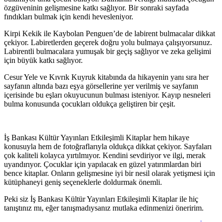
özgüveninin gelişmesine katkı sağlıyor. Bir sonraki sayfada
fındıkları bulmak için kendi hevesleniyor.
Kirpi Kekik ile Kaybolan Penguen’de de labirent bulmacalar dikkat
çekiyor. Labiretlerden geçerek doğru yolu bulmaya çalışıyorsunuz.
Labirentli bulmacalara yumuşak bir geçiş sağlıyor ve zeka gelişimi
için büyük katkı sağlıyor.
Cesur Yele ve Kıvrık Kuyruk kitabında da hikayenin yanı sıra her
sayfanın altında bazı eşya görsellerine yer verilmiş ve sayfanın
içerisinde bu eşları okuyucunun bulması isteniyor. Kayıp nesneleri
bulma konusunda çocukları oldukça geliştiren bir çeşit.
İş Bankası Kültür Yayınları Etkileşimli Kitaplar hem hikaye
konusuyla hem de fotoğraflarıyla oldukça dikkat çekiyor. Sayfaları
çok kaliteli kolayca yırtılmıyor. Kendini sevdiriyor ve ilgi, merak
uyandırıyor. Çocuklar için yapılacak en güzel yatırımlardan biri
bence kitaplar. Onların gelişmesine iyi bir nesil olarak yetişmesi için
kütüphaneyi geniş seçeneklerle doldurmak önemli.
Peki siz İş Bankası Kültür Yayınları Etkileşimli Kitaplar ile hiç
tanıştınız mı, eğer tanışmadıysanız mutlaka edinmenizi öneririm.