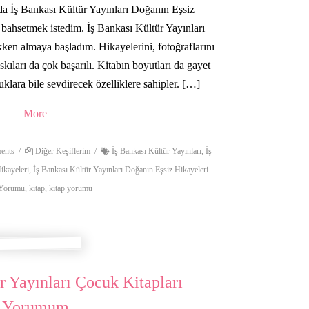
a İş Bankası Kültür Yayınları Doğanın Eşsiz
ahsetmek istedim. İş Bankası Kültür Yayınları
ken almaya başladım. Hikayelerini, fotoğraflarını
skıları da çok başarılı. Kitabın boyutları da gayet
klara bile sevdirecek özelliklere sahipler. […]
More
ents
/
Diğer Keşiflerim
/
İş Bankası Kültür Yayınları
,
İş
ikayeleri
,
İş Bankası Kültür Yayınları Doğanın Eşsiz Hikayeleri
 Yorumu
,
kitap
,
kitap yorumu
r Yayınları Çocuk Kitapları
Yorumum