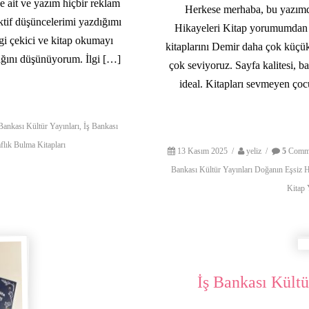
e ait ve yazım hiçbir reklam
Herkese merhaba, bu yazımd
tif düşüncelerimi yazdığımı
Hikayeleri Kitap yorumumdan b
lgi çekici ve kitap okumayı
kitaplarını Demir daha çok küçük
ağını düşünüyorum. İlgi […]
çok seviyoruz. Sayfa kalitesi, ba
ideal. Kitapları sevmeyen çocu
Bankası Kültür Yayınları
,
İş Bankası
flık Bulma Kitapları
13 Kasım 2025
/
yeliz
/
5
Comm
Bankası Kültür Yayınları Doğanın Eşsiz H
Kitap
İş Bankası Kültü