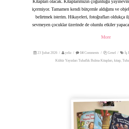
Kitapları olacak. Kitaplarımızın çoğunluğu yayınevin
içermiyor. Tamamen kendi bütçemle aldığımı ve objek
belirtmek isterim. Hikayeleri, fotoğrafları oldukça i
sevmeyen çocuklar üzerinde de olumlu etkiler yapac
More
23 Şubat 2026
/
yeliz
/
14
Comments
/
Genel
/
İş 
Kültür Yayınları Tuhaflık Bulma Kitapları
,
kitap
,
Tuha