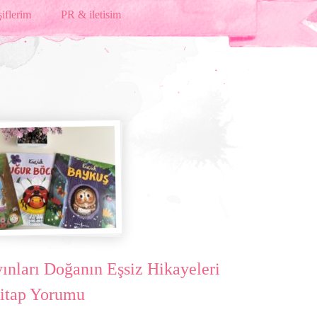
iflerim
PR & iletisim
yınları Doğanın Eşsiz Hikayeleri
itap Yorumu