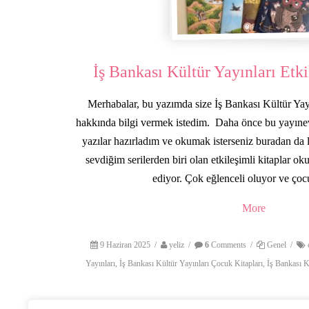
İş Bankası Kültür Yayınları Etki
Merhabalar, bu yazımda size İş Bankası Kültür Yayı
hakkında bilgi vermek istedim. Daha önce bu yayınevin
yazılar hazırladım ve okumak isterseniz buradan da 
sevdiğim serilerden biri olan etkileşimli kitaplar 
ediyor. Çok eğlenceli oluyor ve ço
More
9 Haziran 2025
/
yeliz
/
6
Comments
/
Genel
/
Yayınları
,
İş Bankası Kültür Yayınları Çocuk Kitapları
,
İş Bankası Kü