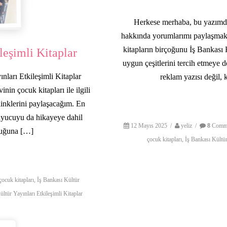
Herkese merhaba, bu yazımda
hakkında yorumlarımı paylaşmak
kitapların birçoğunu İş Bankası 
leşimli Kitaplar
uygun çeşitlerini tercih etmeye 
nları Etkileşimli Kitaplar
reklam yazısı değil,
in çocuk kitapları ile ilgili
linklerini paylaşacağım. En
okuyucuyu da hikayeye dahil
12 Mayıs 2025
/
yeliz
/
8
Comm
cuğuna […]
çocuk kitapları
,
İş Bankası Kültür
çocuk kitapları
,
İş Bankası Kültür
ltür Yayınları Etkileşimli Kitaplar