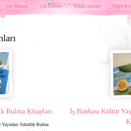
Saç Bakımı
Cilt Bakımı
Tırnak Bakımı
Diğer Keş
nları
ık Bulma Kitapları
İş Bankası Kültür Ya
K
 Yayınları Tuhaflık Bulma