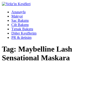
Anasayfa
Makyaj
Saç Bakımı
Cilt Bakımı
Tırnak Bakımı
Diğer Keşiflerim
PR & iletisim
Tag: Maybelline Lash
Sensational Maskara