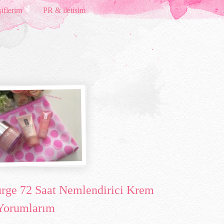
iflerim
PR & iletisim
urge 72 Saat Nemlendirici Krem
Yorumlarım