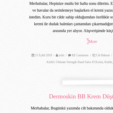
Merhabalar, Hepinize mutlu bir hafta sonu dilerim. E
ve havalar da serinlemeye başlarken el kremi yazıs
istedim. Kuru bir cilde sahip olduğumdan özellikle s
kremi ile dudak balmları çantamdan çıkarmadığım
arasında yer alıyor. Alışverişimde k
More
21 Eylül 2018
/
yeliz
/
12
Comments
/
Cilt Bakımı
/
Kiehl's Ultimate Strength Hand Salve El Kremi
,
Kiehls
Dermoskin BB Krem Düş
Merhabalar, Bugünkü yazımda cilt bakımında olduk