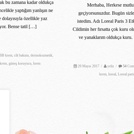
rak bu zamana kadar oldukça
Merhaba, Herkese mutlu 
elikle yaptığım yanlışın ne
geçiyorsunuzdur. Bugün sizle
dolayısıyla özellikle yaz
istedim. Adı Loreal Paris 3 E
or. Bense tatil […]
Cildimin her fırsatta çok kuru o
ve yanaklarım oldukça kuru. 
BB krem
,
cilt bakımı
,
dermokozmetik
,
 krem
,
güneş koruyucu
,
krem
29 Mayıs 2017
/
yeliz
/
54
Com
krem
,
loreal
,
Loreal pari