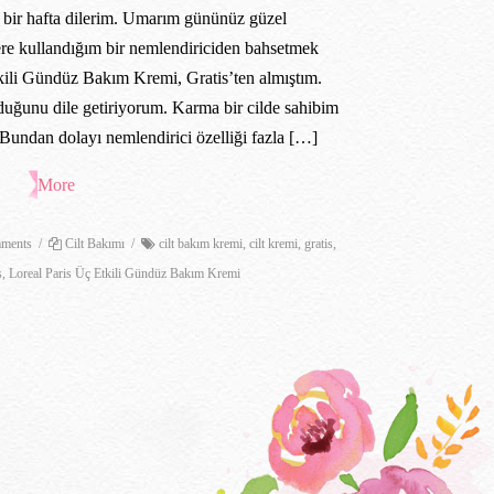
bir hafta dilerim. Umarım gününüz güzel
re kullandığım bir nemlendiriciden bahsetmek
tkili Gündüz Bakım Kremi, Gratis’ten almıştım.
lduğunu dile getiriyorum. Karma bir cilde sahibim
Bundan dolayı nemlendirici özelliği fazla […]
More
ments
/
Cilt Bakımı
/
cilt bakım kremi
,
cilt kremi
,
gratis
,
s
,
Loreal Paris Üç Etkili Gündüz Bakım Kremi