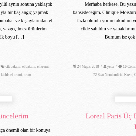
ylül aynın sonuna yaklaştık
Merhaba herkese, Bu yazım
ıyla bir başlangıç yapmak
bahsedeceğim. Clinique Moistur
onbahar ve kış aylarından el
fazla olumlu yorum okudum ve
, vazgeçilmez ürünlerim
cilde sahibim ve yanaklarım
üçük boyu […]
Burnum ise çok 
cilt bakımı
,
el bakımı
,
el kremi
,
24 Mayıs 2018
/
yeliz
/
10
Comm
,
kiehls el kremi
,
krem
72 Saat Nemlendirici Krem
,
C
üncelerim
Loreal Paris Üç
ça önemli olan bir konuya