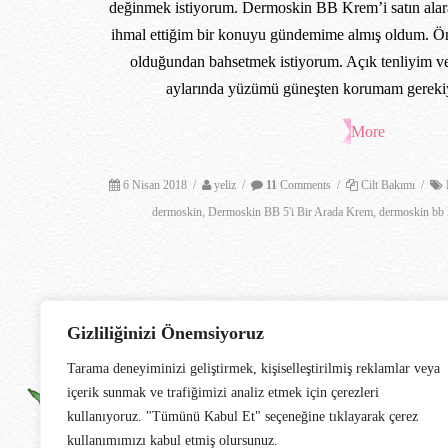
değinmek istiyorum. Dermoskin BB Krem’i satın ala
ihmal ettiğim bir konuyu gündemime almış oldum. Önc
olduğundan bahsetmek istiyorum. Açık tenliyim ve 
aylarında yüzümü güneşten korumam gerekiy
More
6 Nisan 2018
/
yeliz
/
11
Comments
/
Cilt Bakımı
/
dermoskin
,
Dermoskin BB 5'i Bir Arada Krem
,
dermoskin bb
Gizliliğinizi Önemsiyoruz
Tarama deneyiminizi geliştirmek, kişiselleştirilmiş reklamlar veya
içerik sunmak ve trafiğimizi analiz etmek için çerezleri
kullanıyoruz. "Tümünü Kabul Et" seçeneğine tıklayarak çerez
kullanımımızı kabul etmiş olursunuz.