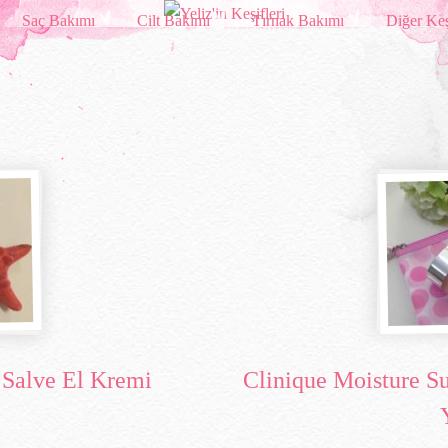
Saç Bakımı
Cilt Bakımı
Tırnak Bakımı
Diğer Keş
 Salve El Kremi
Clinique Moisture S