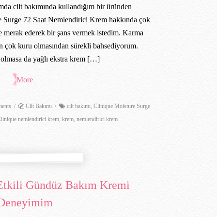
da cilt bakımında kullandığım bir üründen
e Surge 72 Saat Nemlendirici Krem hakkında çok
 merak ederek bir şans vermek istedim. Karma
ın çok kuru olmasından sürekli bahsediyorum.
olmasa da yağlı ekstra krem […]
More
ents
/
Cilt Bakımı
/
cilt bakımı
,
Clinique Moisture Surge
linique nemlendirici krem
,
krem
,
nemlendirici krem
 Etkili Gündüz Bakım Kremi
Deneyimim