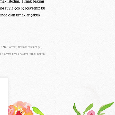
mek istedim. Tırnak bakımı
ibi suyla çok iç içeyseniz bu
linde olan tırnaklar çabuk
/
flormar
,
flormar calcium gel
,
l
,
flormar tırnak bakımı
,
tırnak bakımı