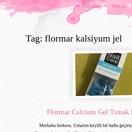
Anasayfa
Makyaj
Tag: flormar kalsiyum jel
Flormar Calcium Gel Tırnak
Merhaba herkese, Umarım keyifli bir hafta geçir