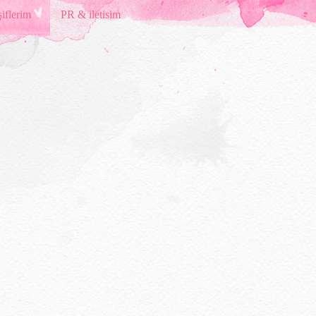
iflerim
PR & iletisim