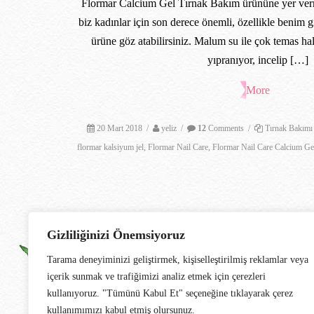
Flormar Calcium Gel Tırnak Bakım ürününe yer ver
biz kadınlar için son derece önemli, özellikle benim g
ürüne göz atabilirsiniz. Malum su ile çok temas ha
yıpranıyor, incelip […]
More
20 Mart 2018
/
yeliz
/
12
Comments
/
Tırnak Bakımı
flormar kalsiyum jel
,
Flormar Nail Care
,
Flormar Nail Care Calcium Ge
Gizliliğinizi Önemsiyoruz
Tarama deneyiminizi geliştirmek, kişiselleştirilmiş reklamlar veya
içerik sunmak ve trafiğimizi analiz etmek için çerezleri
kullanıyoruz. "Tümünü Kabul Et" seçeneğine tıklayarak çerez
kullanımımızı kabul etmiş olursunuz.