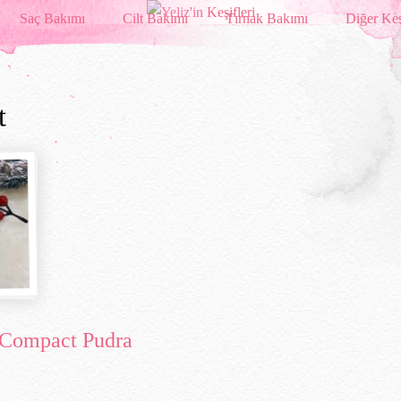
Saç Bakımı
Cilt Bakımı
Tırnak Bakımı
Diğer Keş
t
 Compact Pudra