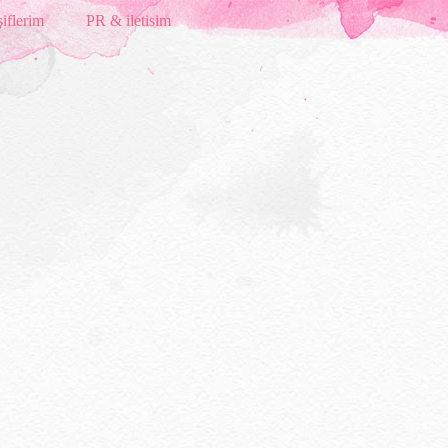
iflerim
PR & iletisim