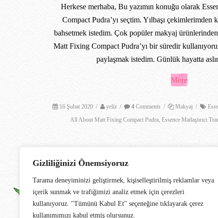
Herkese merhaba, Bu yazımın konuğu olarak Essen
Compact Pudra’yı seçtim. Yılbaşı çekimlerimden k
bahsetmek istedim. Çok popüler makyaj ürünlerinden 
Matt Fixing Compact Pudra’yı bir süredir kullanıyoru
paylaşmak istedim. Günlük hayatta asl
More
16 Şubat 2020
/
yeliz
/
4
Comments
/
Makyaj
/
Ess
All About Matt Fixing Compact Pudra
,
Essence Matlaştırıcı Tr
Gizliliğinizi Önemsiyoruz
Tarama deneyiminizi geliştirmek, kişiselleştirilmiş reklamlar veya
içerik sunmak ve trafiğimizi analiz etmek için çerezleri
kullanıyoruz. "Tümünü Kabul Et" seçeneğine tıklayarak çerez
kullanımımızı kabul etmiş olursunuz.