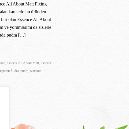
ce All About Matt Fixing
alan karelerle bu üründen
biri olan Essence All About
m ve yorumlarımı da sizlerle
ında pudra […]
ence
,
Essence All About Matt
,
Essence
ansparan Pudra
,
pudra
,
watsons