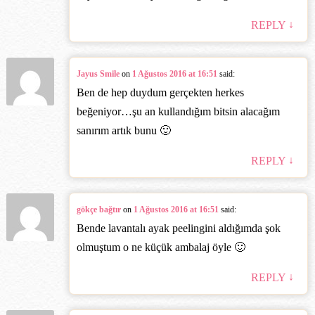
↓
REPLY
Jayus Smile
on
1 Ağustos 2016 at 16:51
said:
Ben de hep duydum gerçekten herkes
beğeniyor…şu an kullandığım bitsin alacağım
sanırım artık bunu 🙂
↓
REPLY
gökçe bağtır
on
1 Ağustos 2016 at 16:51
said:
Bende lavantalı ayak peelingini aldığımda şok
olmuştum o ne küçük ambalaj öyle 🙂
↓
REPLY