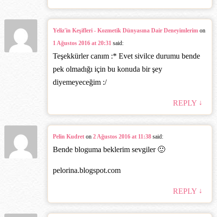
Yeliz'in Keşifleri - Kozmetik Dünyasına Dair Deneyimlerim
on
1 Ağustos 2016 at 20:31
said:
Teşekkürler canım :* Evet sivilce durumu bende
pek olmadığı için bu konuda bir şey
diyemeyeceğim :/
↓
REPLY
Pelin Kudret
on
2 Ağustos 2016 at 11:38
said:
Bende bloguma beklerim sevgiler 🙂
pelorina.blogspot.com
↓
REPLY