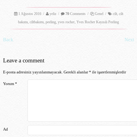
1 Ağustos 2016
/
yeliz
/
70
Comments
/
Genel
/
cilt
,
cilt
bakımı
,
ciltbakımı
,
peeling
,
yves rocher
,
Yves Rocher Kayısılı Peeling
Post navigation
Back
Next
Leave a comment
E-posta adresiniz yayınlanmayacak.
Gerekli alanlar
*
ile işaretlenmişlerdir
Yorum
*
Ad