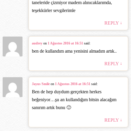
taneleride çizmiyor madem alınıcaklarımda,
teşekkürler sevgilerimle
↓
REPLY
audrey
on
1 Ağustos 2016 at 16:51
said:
ben de kullandım ama yenisini almadım artık..
↓
REPLY
Jayus Smile
on
1 Ağustos 2016 at 16:51
said:
Ben de hep duydum gerçekten herkes
beğeniyor…şu an kullandığım bitsin alacağım
sanırım artık bunu 🙂
↓
REPLY