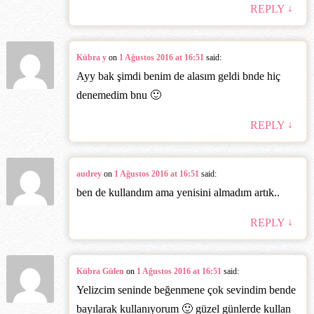
↓
REPLY
Kübra y
on
1 Ağustos 2016 at 16:51
said:
Ayy bak şimdi benim de alasım geldi bnde hiç
denemedim bnu 🙂
↓
REPLY
audrey
on
1 Ağustos 2016 at 16:51
said:
ben de kullandım ama yenisini almadım artık..
↓
REPLY
Kübra Gülen
on
1 Ağustos 2016 at 16:51
said:
Yelizcim seninde beğenmene çok sevindim bende
bayılarak kullanıyorum 🙂 güzel günlerde kullan