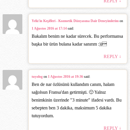
↓
REPLY
Yeliz'in Keşifleri - Kozmetik Dünyasına Dair Deneyimlerim
on
1 Ağustos 2016 at 17:14
said:
Bakalım benim ne kadar sürecek. Bu performansa
başka bir ürün bulana kadar sanırım :))‎
↓
REPLY
tuyolog
on
1 Ağustos 2016 at 19:36
said:
Ben de nar özlüsünü kullandım canım, halam
sağolsun Fransa'dan getirmişti. 🙂 Yalnız
benimkinin üzerinde "3 minute" ifadesi vardı. Bu
sebepten ben 3 dakika, maksimum 5 dakika
tutuyordum.
↓
REPLY