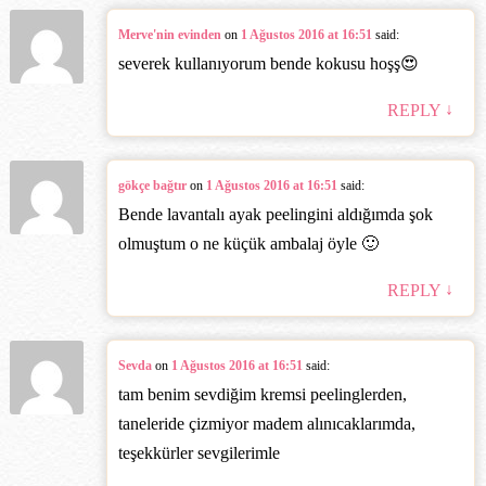
Merve'nin evinden
on
1 Ağustos 2016 at 16:51
said:
severek kullanıyorum bende kokusu hoşş😍
↓
REPLY
gökçe bağtır
on
1 Ağustos 2016 at 16:51
said:
Bende lavantalı ayak peelingini aldığımda şok
olmuştum o ne küçük ambalaj öyle 🙂
↓
REPLY
Sevda
on
1 Ağustos 2016 at 16:51
said:
tam benim sevdiğim kremsi peelinglerden,
taneleride çizmiyor madem alınıcaklarımda,
teşekkürler sevgilerimle