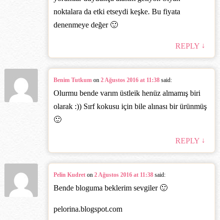
noktalara da etki etseydi keşke. Bu fiyata
denenmeye değer 🙂
↓
REPLY
Benim Tutkum
on
2 Ağustos 2016 at 11:38
said:
Olurmu bende varım üstleik henüz almamış biri
olarak :)) Sırf kokusu için bile alınası bir ürünmüş
🙂
↓
REPLY
Pelin Kudret
on
2 Ağustos 2016 at 11:38
said:
Bende bloguma beklerim sevgiler 🙂
pelorina.blogspot.com