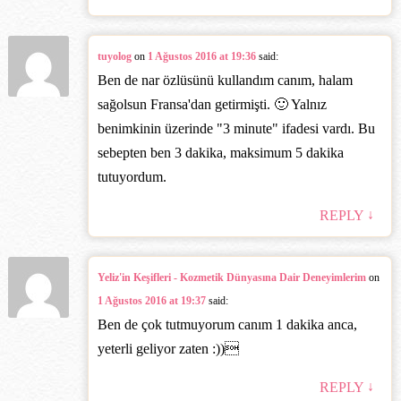
tuyolog
on
1 Ağustos 2016 at 19:36
said:
Ben de nar özlüsünü kullandım canım, halam
sağolsun Fransa'dan getirmişti. 🙂 Yalnız
benimkinin üzerinde "3 minute" ifadesi vardı. Bu
sebepten ben 3 dakika, maksimum 5 dakika
tutuyordum.
↓
REPLY
Yeliz'in Keşifleri - Kozmetik Dünyasına Dair Deneyimlerim
on
1 Ağustos 2016 at 19:37
said:
Ben de çok tutmuyorum canım 1 dakika anca,
yeterli geliyor zaten :))‎
↓
REPLY