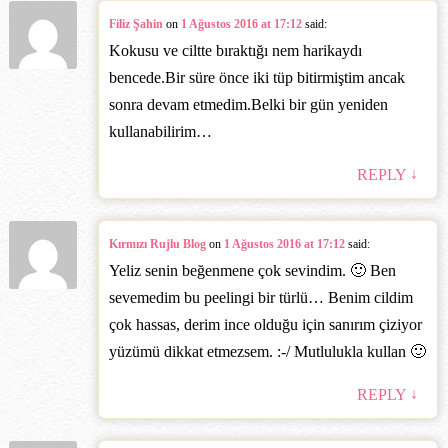
Filiz Şahin
on
1 Ağustos 2016 at 17:12
said:
Kokusu ve ciltte bıraktığı nem harikaydı
bencede.Bir süre önce iki tüp bitirmiştim ancak
sonra devam etmedim.Belki bir gün yeniden
kullanabilirim…
↓
REPLY
Kırmızı Rujlu Blog
on
1 Ağustos 2016 at 17:12
said:
Yeliz senin beğenmene çok sevindim. 🙂 Ben
sevemedim bu peelingi bir türlü… Benim cildim
çok hassas, derim ince olduğu için sanırım çiziyor
yüzümü dikkat etmezsem. :-/ Mutlulukla kullan 🙂
↓
REPLY