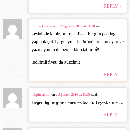
↓
REPLY
Fatma Gökmen
on
2 Ağustos 2016 at 11:38
said:
kesinlikle katılıyorum, haftada bir gün peeling
yapmak çok iyi geliyor.. bu ürünü kullanmayan ve
yazmayan bi de ben kaldım tatlım 😀
indirimli fiyatı da güzelmiş..
↓
REPLY
nilgün aydın
on
2 Ağustos 2016 at 11:38
said:
Beğendiğine göre denemek lazım. Teşekkkürler…
↓
REPLY