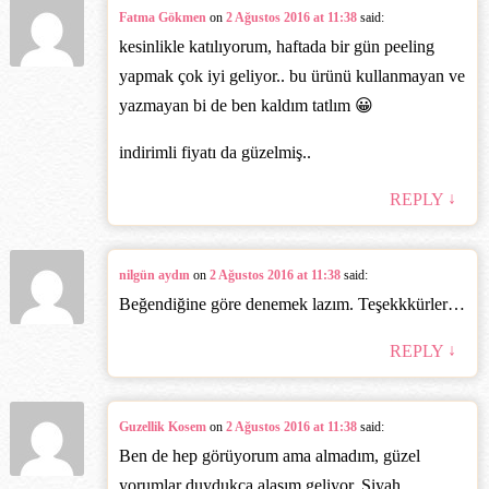
Fatma Gökmen
on
2 Ağustos 2016 at 11:38
said:
kesinlikle katılıyorum, haftada bir gün peeling
yapmak çok iyi geliyor.. bu ürünü kullanmayan ve
yazmayan bi de ben kaldım tatlım 😀
indirimli fiyatı da güzelmiş..
↓
REPLY
nilgün aydın
on
2 Ağustos 2016 at 11:38
said:
Beğendiğine göre denemek lazım. Teşekkkürler…
↓
REPLY
Guzellik Kosem
on
2 Ağustos 2016 at 11:38
said:
Ben de hep görüyorum ama almadım, güzel
yorumlar duydukça alasım geliyor. Siyah