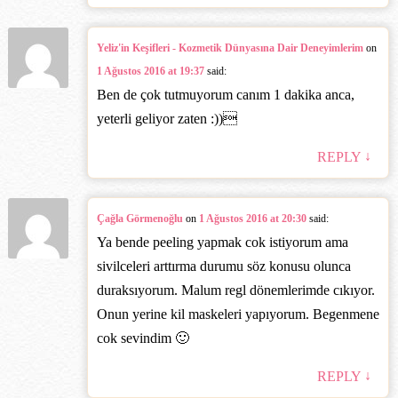
Yeliz'in Keşifleri - Kozmetik Dünyasına Dair Deneyimlerim
on
1 Ağustos 2016 at 19:37
said:
Ben de çok tutmuyorum canım 1 dakika anca,
yeterli geliyor zaten :))‎
↓
REPLY
Çağla Görmenoğlu
on
1 Ağustos 2016 at 20:30
said:
Ya bende peeling yapmak cok istiyorum ama
sivilceleri arttırma durumu söz konusu olunca
duraksıyorum. Malum regl dönemlerimde cıkıyor.
Onun yerine kil maskeleri yapıyorum. Begenmene
cok sevindim 🙂
↓
REPLY