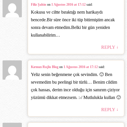
Filiz Şahin
on
1 Ağustos 2016 at 17:12
said:
Kokusu ve ciltte bıraktığı nem harikaydı
bencede.Bir süre önce iki tüp bitirmiştim ancak
sonra devam etmedim.Belki bir gün yeniden
kullanabilirim…
↓
REPLY
Kırmızı Rujlu Blog
on
1 Ağustos 2016 at 17:12
said:
Yeliz senin beğenmene çok sevindim. 🙂 Ben
sevemedim bu peelingi bir türlü… Benim cildim
çok hassas, derim ince olduğu için sanırım çiziyor
yüzümü dikkat etmezsem. :-/ Mutlulukla kullan 🙂
↓
REPLY