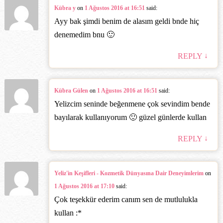
Kübra y
on
1 Ağustos 2016 at 16:51
said:
Ayy bak şimdi benim de alasım geldi bnde hiç
denemedim bnu 🙂
↓
REPLY
Kübra Gülen
on
1 Ağustos 2016 at 16:51
said:
Yelizcim seninde beğenmene çok sevindim bende
bayılarak kullanıyorum 🙂 güzel günlerde kullan
↓
REPLY
Yeliz'in Keşifleri - Kozmetik Dünyasına Dair Deneyimlerim
on
1 Ağustos 2016 at 17:10
said:
Çok teşekkür ederim canım sen de mutlulukla
kullan :*