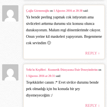
Çağla Görmenoğlu
on
1 Ağustos 2016 at 20:30
said:
Ya bende peeling yapmak cok istiyorum ama
sivilceleri arttırma durumu söz konusu olunca
duraksıyorum. Malum regl dönemlerimde cıkıyor.
Onun yerine kil maskeleri yapıyorum. Begenmene
cok sevindim 🙂
↓
REPLY
Yeliz'in Keşifleri - Kozmetik Dünyasına Dair Deneyimlerim
on
1 Ağustos 2016 at 20:31
said:
Teşekkürler canım :* Evet sivilce durumu bende
pek olmadığı için bu konuda bir şey
diyemeyeceğim :/
↓
REPLY