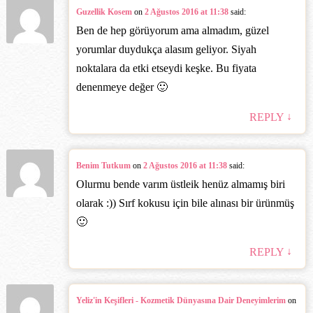
Guzellik Kosem
on
2 Ağustos 2016 at 11:38
said:
Ben de hep görüyorum ama almadım, güzel
yorumlar duydukça alasım geliyor. Siyah
noktalara da etki etseydi keşke. Bu fiyata
denenmeye değer 🙂
↓
REPLY
Benim Tutkum
on
2 Ağustos 2016 at 11:38
said:
Olurmu bende varım üstleik henüz almamış biri
olarak :)) Sırf kokusu için bile alınası bir ürünmüş
🙂
↓
REPLY
Yeliz'in Keşifleri - Kozmetik Dünyasına Dair Deneyimlerim
on