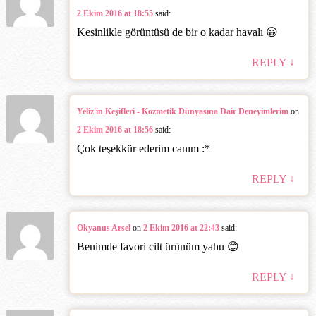
2 Ekim 2016 at 18:55
said:
Kesinlikle görüntüsü de bir o kadar havalı 😀
↓
REPLY
Yeliz'in Keşifleri - Kozmetik Dünyasına Dair Deneyimlerim
on
2 Ekim 2016 at 18:56
said:
Çok teşekkür ederim canım :*
↓
REPLY
Okyanus Arsel
on
2 Ekim 2016 at 22:43
said:
Benimde favori cilt ürünüm yahu 😊
↓
REPLY