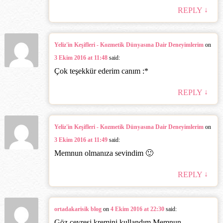
↓
REPLY
Yeliz'in Keşifleri - Kozmetik Dünyasına Dair Deneyimlerim
on
3 Ekim 2016 at 11:48
said:
Çok teşekkür ederim canım :*
↓
REPLY
Yeliz'in Keşifleri - Kozmetik Dünyasına Dair Deneyimlerim
on
3 Ekim 2016 at 11:49
said:
Memnun olmanıza sevindim 🙂
↓
REPLY
ortadakarisik blog
on
4 Ekim 2016 at 22:30
said:
Göz çevresi kremini kullandım.Memnun