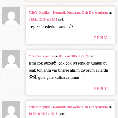
Yeliz'in Keşifleri - Kozmetik Dünyasına Dair Deneyimlerim
on
5 Ekim 2016 at 23:51
said:
Teşekkür ederim canım 🙂
↓
REPLY
Merve'nin evinden
on
10 Ekim 2016 at 22:28
said:
İsmi çok güzel😍 çok çok iyi renkler günlük bu
renk tonlarım var biterse alırım diyorum aylardır
🤗🤗 güle güle kullan canımm
↓
REPLY
Yeliz'in Keşifleri - Kozmetik Dünyasına Dair Deneyimlerim
on
10 Ekim 2016 at 22:31
said: