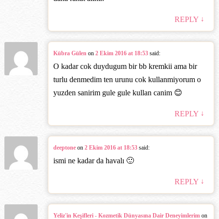
↓
REPLY
Kübra Gülen
on
2 Ekim 2016 at 18:53
said:
O kadar cok duydugum bir bb kremkii ama bir
turlu denmedim ten urunu cok kullanmiyorum o
yuzden sanirim gule gule kullan canim 😊
↓
REPLY
deeptone
on
2 Ekim 2016 at 18:53
said:
ismi ne kadar da havalı 🙂
↓
REPLY
Yeliz'in Keşifleri - Kozmetik Dünyasına Dair Deneyimlerim
on