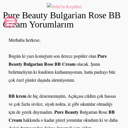
Pure Beauty Bulgarian Rose BB
Cream Yorumlarım
Merhaba herkese,
Pure
Bugün ki yazı konuğum son derece popüler olan
Beauty Bulgarian Rose BB Cream
olacak. Şunu
belirtmeliyim ki fondöten kullanmıyorum, hatta pudrayı bile
çok özel günler dışında sürmüyorum.
BB krem
de hiç denememiştim. Açıkçası cildim çok hassas
ve çok fazla sivilce, siyah nokta, iz gibi sıkıntılar olmadığı
Pure Beauty
BB
için de gerek duymadım.
Bulgarian Rose
Cream
hakkında o kadar güzel yorumlar okudum ki ve daha
doğal durmasından dolayı denemek için aldım.