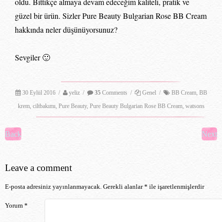
oldu. Bittikçe almaya devam edeceğim kaliteli, pratik ve
güzel bir ürün. Sizler Pure Beauty Bulgarian Rose BB Cream
hakkında neler düşünüyorsunuz?
Sevgiler 🙂
30 Eylül 2016
/
yeliz
/
35
Comments
/
Genel
/
BB Cream
,
BB
krem
,
ciltbakımı
,
Pure Beauty
,
Pure Beauty Bulgarian Rose BB Cream
,
watsons
Post navigation
Back
Next
Leave a comment
E-posta adresiniz yayınlanmayacak.
Gerekli alanlar
*
ile işaretlenmişlerdir
Yorum
*