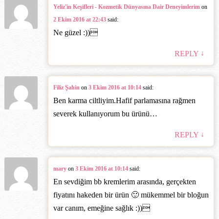
Yeliz'in Keşifleri - Kozmetik Dünyasına Dair Deneyimlerim
on
2 Ekim 2016 at 22:43
said:
Ne güzel :))‎
↓
REPLY
Filiz Şahin
on
3 Ekim 2016 at 10:14
said:
Ben karma ciltliyim.Hafif parlamasına rağmen
severek kullanıyorum bu ürünü…
↓
REPLY
mary
on
3 Ekim 2016 at 10:14
said:
En sevdiğim bb kremlerim arasında, gerçekten
fiyatını hakeden bir ürün 🙂 mükemmel bir bloğun
var canım, emeğine sağlık :))‎