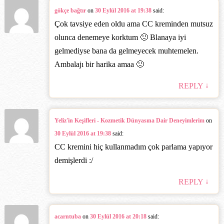
gökçe bağtır
on
30 Eylül 2016 at 19:38
said:
Çok tavsiye eden oldu ama CC kreminden mutsuz
olunca denemeye korktum 🙂 Blanaya iyi
gelmediyse bana da gelmeyecek muhtemelen.
Ambalajı bir harika amaa 🙂
↓
REPLY
Yeliz'in Keşifleri - Kozmetik Dünyasına Dair Deneyimlerim
on
30 Eylül 2016 at 19:38
said:
CC kremini hiç kullanmadım çok parlama yapıyor
demişlerdi :/
↓
REPLY
acarntuba
on
30 Eylül 2016 at 20:18
said: