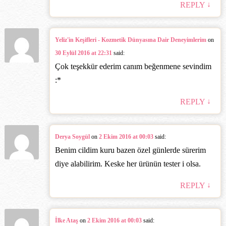
↓
REPLY
Yeliz'in Keşifleri - Kozmetik Dünyasına Dair Deneyimlerim
on
30 Eylül 2016 at 22:31
said:
Çok teşekkür ederim canım beğenmene sevindim
:*
↓
REPLY
Derya Soygül
on
2 Ekim 2016 at 00:03
said:
Benim cildim kuru bazen özel günlerde sürerim
diye alabilirim. Keske her ürünün tester i olsa.
↓
REPLY
İlke Ataş
on
2 Ekim 2016 at 00:03
said: