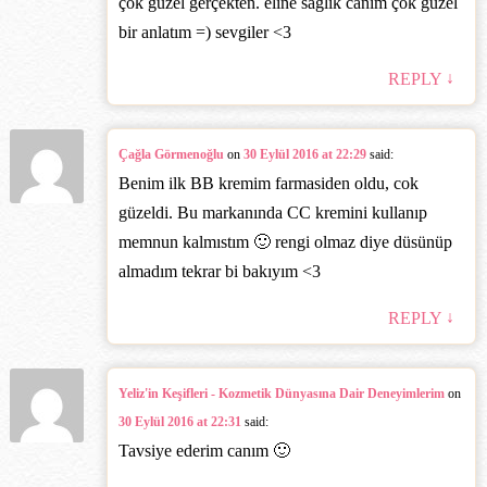
çok güzel gerçekten. eline sağlık canım çok güzel
bir anlatım =) sevgiler <3
↓
REPLY
Çağla Görmenoğlu
on
30 Eylül 2016 at 22:29
said:
Benim ilk BB kremim farmasiden oldu, cok
güzeldi. Bu markanında CC kremini kullanıp
memnun kalmıstım 🙂 rengi olmaz diye düsünüp
almadım tekrar bi bakıyım <3
↓
REPLY
Yeliz'in Keşifleri - Kozmetik Dünyasına Dair Deneyimlerim
on
30 Eylül 2016 at 22:31
said:
Tavsiye ederim canım 🙂