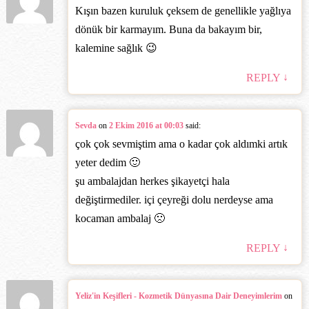
Kışın bazen kuruluk çeksem de genellikle yağlıya
dönük bir karmayım. Buna da bakayım bir,
kalemine sağlık 😉
↓
REPLY
Sevda
on
2 Ekim 2016 at 00:03
said:
çok çok sevmiştim ama o kadar çok aldımki artık
yeter dedim 🙂
şu ambalajdan herkes şikayetçi hala
değiştirmediler. içi çeyreği dolu nerdeyse ama
kocaman ambalaj 🙁
↓
REPLY
Yeliz'in Keşifleri - Kozmetik Dünyasına Dair Deneyimlerim
on