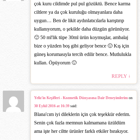
çok kuru cildimde pul pul gözüktü. Bence karma
ciltlere ya da çok kuruluğu olmayanlara daha
uygun… Ben de likit aydınlatıcılarla karıştırıp
kullanıyorum, o şekilde daha düzgün görünüyor.
🙂 50 ml'lik tüpe 30ml ürün koymuşlar, ambalaj
bize o yüzden boş gibi geliyor bence 🙂 Kış için
güneş korumasıyla tercih edilir bence. Mutlulukla
kullan. Öpüyorum 🙂
↓
REPLY
Yeliz'in Keşifleri - Kozmetik Dünyasına Dair Deneyimlerim
on
30 Eylül 2016 at 16:39
said:
Blana'cım iyi dileklerin için çok teşekkür ederim.
Senin çok fazla memnun kalmamana üzüldüm
ama işte her ciltte ürünler farklı etkiler bırakıyor.