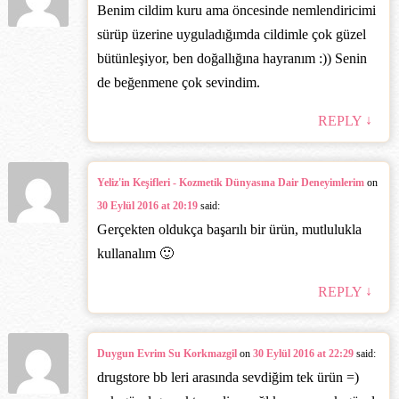
Benim cildim kuru ama öncesinde nemlendiricimi
sürüp üzerine uyguladığımda cildimle çok güzel
bütünleşiyor, ben doğallığına hayranım :)) Senin
de beğenmene çok sevindim.
↓
REPLY
Yeliz'in Keşifleri - Kozmetik Dünyasına Dair Deneyimlerim
on
30 Eylül 2016 at 20:19
said:
Gerçekten oldukça başarılı bir ürün, mutlulukla
kullanalım 🙂
↓
REPLY
Duygun Evrim Su Korkmazgil
on
30 Eylül 2016 at 22:29
said:
drugstore bb leri arasında sevdiğim tek ürün =)