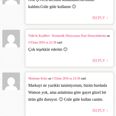
kaldım.Güle güle kullanın 🙂
↓
REPLY
Yeliz'in Keşifleri - Kozmetik Dünyasına Dair Deneyimlerim
on
4 Ekim 2016 at 22:30
said:
Çok teşekkür ederim 🙂
↓
REPLY
Madame Keke
on
5 Ekim 2016 at 23:50
said:
Markayi ne yazikki tanimiyorum, bizim burdada
Watson yok, ama anlatisina göre gayet güzel bir
ürün gibi duruyor. 🙂 Güle güle kullan canim.
↓
REPLY