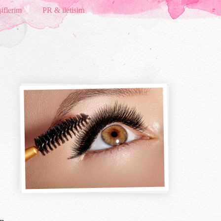
iflerim
PR & iletisim