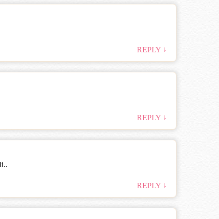
↓
REPLY
↓
REPLY
i..
↓
REPLY