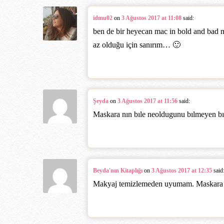
idmu02
on
3 Ağustos 2017 at 11:08
said:
ben de bir heyecan mac in bold and bad m
az olduğu için sanırım… 🙂
Şeyda
on
3 Ağustos 2017 at 11:56
said:
Maskara nın bıle neoldugunu bılmeyen bır
Beyda'nın Kitaplığı
on
3 Ağustos 2017 at 12:35
said
Makyaj temizlemeden uyumam. Maskara b