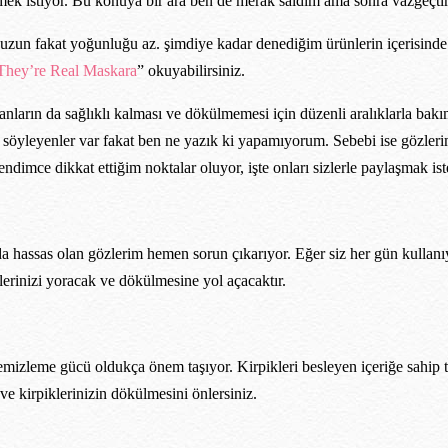
etmek istiyor. Bu konuya bir ara ben de merak saldım ama sonra vazgeçti
zun fakat yoğunluğu az. şimdiye kadar denediğim ürünlerin içerisinde
They’re Real Maskara
” okuyabilirsiniz.
lanların da sağlıklı kalması ve dökülmemesi için düzenli aralıklarla bak
söyleyenler var fakat ben ne yazık ki yapamıyorum. Sebebi ise gözlerim
mce dikkat ettiğim noktalar oluyor, işte onları sizlerle paylaşmak is
 hassas olan gözlerim hemen sorun çıkarıyor. Eğer siz her gün kullanı
klerinizi yoracak ve dökülmesine yol açacaktır.
 temizleme gücü oldukça önem taşıyor. Kirpikleri besleyen içeriğe sahip 
ve kirpiklerinizin dökülmesini önlersiniz.