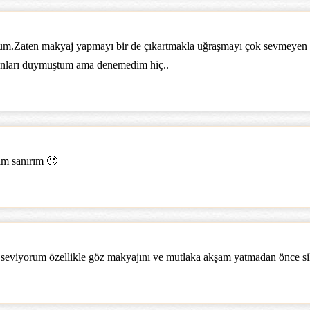
rum.Zaten makyaj yapmayı bir de çıkartmakla uğraşmayı çok sevmeyen 
nları duymuştum ama denemedim hiç..
ım sanırım 🙂
k seviyorum özellikle göz makyajını ve mutlaka akşam yatmadan önce sil