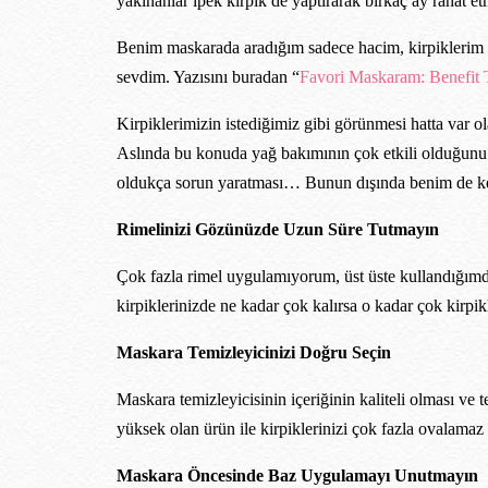
yakınanlar ipek kirpik de yaptırarak birkaç ay rahat 
Benim maskarada aradığım sadece hacim, kirpiklerim u
sevdim. Yazısını buradan “
Favori Maskaram: Benefit 
Kirpiklerimizin istediğimiz gibi görünmesi hatta var o
Aslında bu konuda yağ bakımının çok etkili olduğunu 
oldukça sorun yaratması… Bunun dışında benim de kendi
Rimelinizi Gözünüzde Uzun Süre Tutmayın
Çok fazla rimel uygulamıyorum, üst üste kullandığımda
kirpiklerinizde ne kadar çok kalırsa o kadar çok kirpi
Maskara Temizleyicinizi Doğru Seçin
Maskara temizleyicisinin içeriğinin kaliteli olması ve
yüksek olan ürün ile kirpiklerinizi çok fazla ovalamaz 
Maskara Öncesinde Baz Uygulamayı Unutmayın