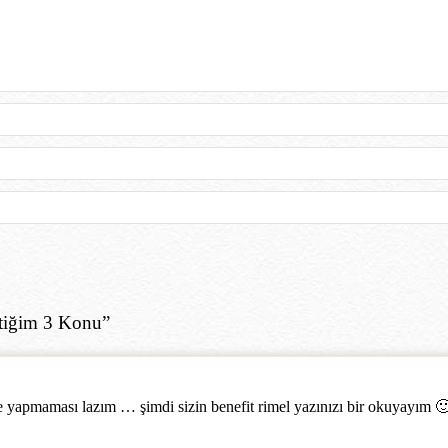
ttiğim 3 Konu
”
 yapmaması lazım … şimdi sizin benefit rimel yazınızı bir okuyayım 🙂