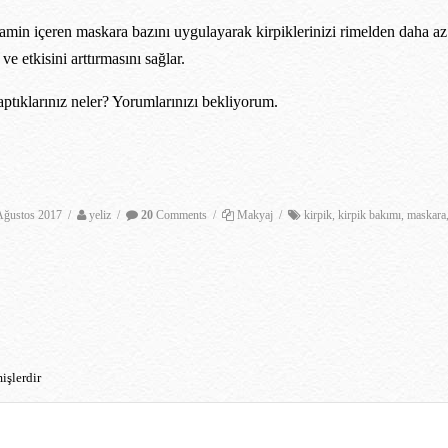
amin içeren maskara bazını uygulayarak kirpiklerinizi rimelden daha az 
 etkisini arttırmasını sağlar.
aptıklarınız neler? Yorumlarınızı bekliyorum.
Ağustos 2017
/
yeliz
/
20
Comments
/
Makyaj
/
kirpik
,
kirpik bakımı
,
maskara
işlerdir