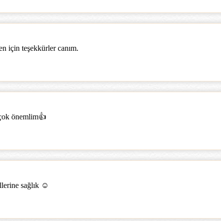
n için teşekkürler canım.
n çok önemlim👍
lerine sağlık ☺️