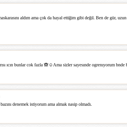
askarasını aldım ama çok da hayal ettiğim gibi değil. Ben de gür, uzun 
ısı ıcın bunlar cok fazla 🙈☺️Ama sizler sayesınde ogrenıyorum bnde b
:
azını denemek istiyorum ama almak nasip olmadı.