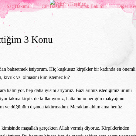
Saç Bakımı
Cilt Bakımı
Tırnak Bakımı
Diğer Keş
ttiğim 3 Konu
n bahsetmek istiyorum. Hiç kuşkusuz kirpikler bir kadında en önemli
n, kıvrık vs. olmasını kim istemez ki?
a kalmıyor, hep daha iyisini arıyoruz. Bazılarımız istediğimiz ürünü
iyor takma kirpik de kullanıyoruz, hatta bunu her gün makyajının
anım ve düğünüm dışında taktırmadım. Meraktan aldım ama henüz
 kimisinde maşallah gerçekten Allah vermiş diyoruz. Kirpiklerinden