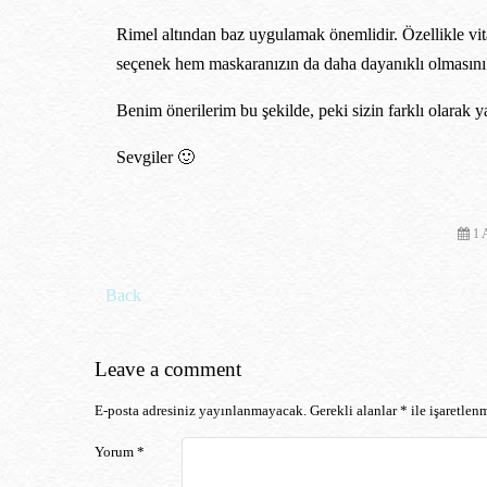
Rimel altından baz uygulamak önemlidir. Özellikle vit
seçenek hem maskaranızın da daha dayanıklı olmasını ve
Benim önerilerim bu şekilde, peki sizin farklı olarak y
Sevgiler 🙂
1 
Post navigation
Back
Leave a comment
E-posta adresiniz yayınlanmayacak.
Gerekli alanlar
*
ile işaretlenm
Yorum
*