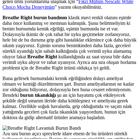
gelen ürün yorumlarıma ulaşmak için “
Fikri Mühim Nescafe White
Choco Mocha Deneyimim
” yazımı okuyabilirsiniz.
Breathe Right burun bandının
klasik mavi renkli olanını eşimle
daha önce kullanmış ve memnun kalmıştık. Şunu belirtmeliyim ki
benim burnumda kemik eğriliği, eşimin burnunda ise et var.
Dolayısıyla ikimiz de çok rahat bir uyku geçirmekte zorlanıyoruz,
hele bir de bu duruma grip gibi hastalıklar eklenince çok daha büyük
sıkıntı yaşıyoruz. Eşimin sorunu benimkinden daha fazla, geceleri
sürekli uyandığı için sabah kalktığında çok verimli uyku alamamış
oluyor fakat
Breathe Right
kullandığında az saat uyusa bile daha
verimli uyku alıyor ve rahat uyanıyor. Ayrıca ara sıra oluşan horlama
problemi için de Breathe Right ürünü oldukça iyi geldi.
Bana gelirsek burnumdaki kemik eğriliğinden dolayı ameliyat
olmam ve kemiği düzelttirmem şart. Burun ameliyatlarının ne kadar
zor olduğunu biliyoruz, dolayısıyla ben buna cesaret edemiyorum.
Bendeki
burun tıkanıklığı
şu an için hayatımı çok etkileyecek
şekilde değil umarım ileride daha kötüleşmez ve ameliyata gerek
kalmaz. Özellikle soğuk havalarda, grip olduğumda ve saçım ıslak
yattığımda geceleri çok fazla tıkanıklık yaşıyordum, bunun için
doktora da gidip alternatif ürünler aramaya başladım.
Ara sıra burun açıcı spreylerle idare etsem de bu ürünleri sürekli