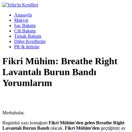
Anasayfa
Makyaj
Saç Bakımı
Cilt Bakımı
Tırnak Bakımı
Diğer Keşiflerim
PR & iletisim
Fikri Mühim: Breathe Right
Lavantalı Burun Bandı
Yorumlarım
Merhabalar,
Bugünkü yazı konuğum
Fikri Mühim’den gelen Breathe Right
Lavantalı Burun Bandı
olacak.
Fikri Mühim’den
geçtiğimiz ay