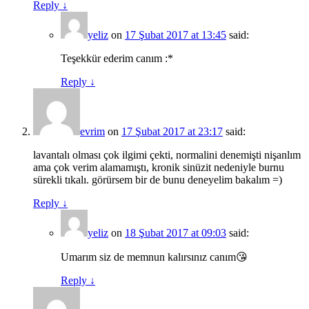
Reply
↓
yeliz
on
17 Şubat 2017 at 13:45
said:
Teşekkür ederim canım :*
Reply
↓
evrim
on
17 Şubat 2017 at 23:17
said:
lavantalı olması çok ilgimi çekti, normalini denemişti nişanlım
ama çok verim alamamıştı, kronik sinüzit nedeniyle burnu
sürekli tıkalı. görürsem bir de bunu deneyelim bakalım =)
Reply
↓
yeliz
on
18 Şubat 2017 at 09:03
said:
Umarım siz de memnun kalırsınız canım😘
Reply
↓