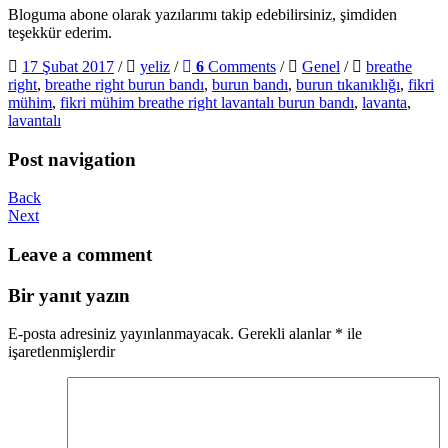
Bloguma abone olarak yazılarımı takip edebilirsiniz, şimdiden
teşekkür ederim.
17 Şubat 2017
/
yeliz
/
6
Comments
/
Genel
/
breathe
right
,
breathe right burun bandı
,
burun bandı
,
burun tıkanıklığı
,
fikri
mühim
,
fikri mühim breathe right lavantalı burun bandı
,
lavanta
,
lavantalı
Post navigation
Back
Next
Leave a comment
Bir yanıt yazın
E-posta adresiniz yayınlanmayacak.
Gerekli alanlar
*
ile
işaretlenmişlerdir