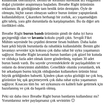
kullanmak önerilmiyor. Benim de sorunum süreklilik arz ettiğinden
doğal çözümler araştırmaya başladım. Breathe Right ürününün
reklamını ilk gördüğümde tam benlik ürün demiştim. Öyle de
olmuştu, hiçbir zararı olmayan sadece burun üstüne yapıştırılarak
kullanılabiliyor. Çıkarırken herhangi bir zorluk, acı yaşamadığım
gibi tahriş, yara gibi durumlarla da karşılaşmadım. Bu da diğer artı
özellikleri oldu.
Breathe Right
burun bandı
ürününün şimdi de daha iyi hava
geçirgenliği olan ve
lavanta
kokulu çeşidi çıktı. Sevgili Fikri
Mühim sayesinde bu çeşidini deneme fırsatı buldum. Daha kalın
bant şekli büyük burunlarda da rahatlıkla kullanılabilir. Benim gibi
lavantayı sevenler için kokusu çok daha rahat bir uyku yaşamanızı
sağlıyor. Breathe Right lavantalı burun bantları çok güzel bir kutuda
ve oldukça fazla adet olmak üzere gönderilmiş, toplam 30 adet
burun bandı vardı. Bu sayede çevremdekilerle de paylaşabildim ve
onların da deneyimini alabildim. Genellikle olumlu yorumlardı, tek
bir arkadaşım burnu küçük olduğundan kullanırken ürünün biraz
büyük geldiğinden bahsetti. İçinden çıkan uyku gözlüğü ise çok hoş,
gözünüze hiç ışık geçirmeyerek çok daha rahat uyku yaşamanızı
sağlıyor. Kısacası tüm bu set uykunuzu en kaliteli hale getirmek için
hazırlanmış ve çok da başarılı olmuş.
Peki siz daha önce Breathe Right burun bantlarını kullandınız mı?
Yorumlarınız neler paylaşırsanız çok sevinirim 🙂