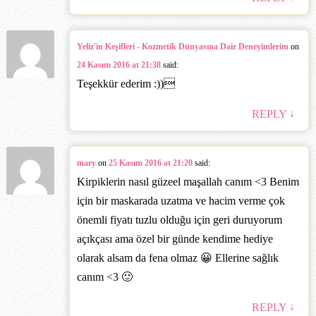
Yeliz'in Keşifleri - Kozmetik Dünyasına Dair Deneyimlerim
on
24 Kasım 2016 at 21:38
said:
Teşekkür ederim :))‎
↓
REPLY
mary
on
25 Kasım 2016 at 21:20
said:
Kirpiklerin nasıl güzeel maşallah canım <3 Benim
için bir maskarada uzatma ve hacim verme çok
önemli fiyatı tuzlu olduğu için geri duruyorum
açıkçası ama özel bir günde kendime hediye
olarak alsam da fena olmaz 😀 Ellerine sağlık
canım <3 🙂
↓
REPLY