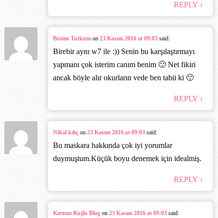
↓
REPLY
Benim Tutkum
on
23 Kasım 2016 at 09:03
said:
Birebir aynı w7 ile :)) Senin bu karşılaştırmayı
yapmanı çok isterim canım benim 🙂 Net fikiri
ancak böyle alır okurların vede ben tabii ki 🙂
↓
REPLY
Nihal kılıç
on
23 Kasım 2016 at 09:03
said:
Bu maskara hakkında çok iyi yorumlar
duymuştum.Küçük boyu denemek için idealmiş.
↓
REPLY
Kırmızı Rujlu Blog
on
23 Kasım 2016 at 09:03
said: