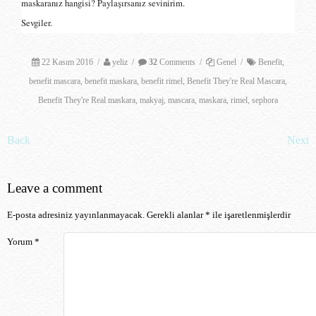
maskaranız hangisi? Paylaşırsanız sevinirim.
Sevgiler.
22 Kasım 2016
/
yeliz
/
32
Comments
/
Genel
/
Benefit
,
benefit mascara
,
benefit maskara
,
benefit rimel
,
Benefit They're Real Mascara
,
Benefit They're Real maskara
,
makyaj
,
mascara
,
maskara
,
rimel
,
sephora
Post navigation
Back
Next
Leave a comment
E-posta adresiniz yayınlanmayacak.
Gerekli alanlar
*
ile işaretlenmişlerdir
Yorum
*