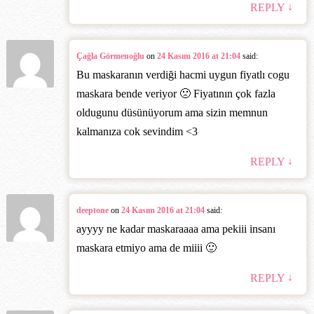
↓
REPLY
Çağla Görmenoğlu
on
24 Kasım 2016 at 21:04
said:
Bu maskaranın verdiği hacmi uygun fiyatlı cogu
maskara bende veriyor 🙁 Fiyatının çok fazla
oldugunu düsünüyorum ama sizin memnun
kalmanıza cok sevindim <3
↓
REPLY
deeptone
on
24 Kasım 2016 at 21:04
said:
ayyyy ne kadar maskaraaaa ama pekiii insanı
maskara etmiyo ama de miiii 🙂
↓
REPLY