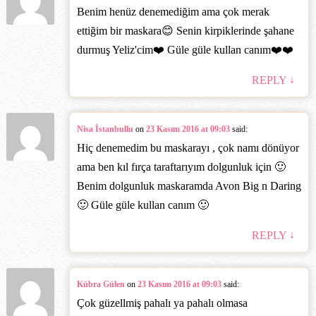
Benim henüz denemediğim ama çok merak
ettiğim bir maskara😊 Senin kirpiklerinde şahane
durmuş Yeliz'cim❤️ Güle güle kullan canım❤️❤️
↓
REPLY
Nisa İstanbullu
on
23 Kasım 2016 at 09:03
said:
Hiç denemedim bu maskarayı , çok namı dönüyor
ama ben kıl fırça taraftarıyım dolgunluk için 🙂
Benim dolgunluk maskaramda Avon Big n Daring
🙂 Güle güle kullan canım 🙂
↓
REPLY
Kübra Gülen
on
23 Kasım 2016 at 09:03
said:
Çok güzellmiş pahalı ya pahalı olmasa