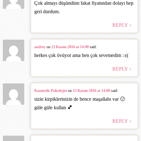
Çok almayı düşündüm fakat fiyatından dolayı hep
geri durdum.
↓
REPLY
audrey
on
23 Kasım 2016 at 14:00
said:
herkes çok övüyor ama ben çok sevemedim :-((
↓
REPLY
Kozmetik Psikolojisi
on
23 Kasım 2016 at 14:00
said:
sizin kirpiklerinizin de bence maşallahı var 🙂
güle güle kullan 💕
↓
REPLY