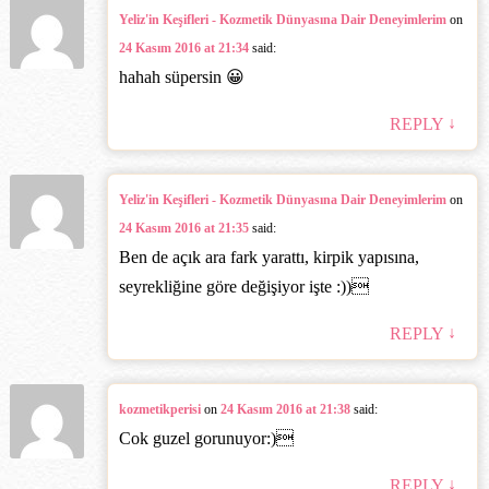
Yeliz'in Keşifleri - Kozmetik Dünyasına Dair Deneyimlerim
on
24 Kasım 2016 at 21:34
said:
hahah süpersin 😀
↓
REPLY
Yeliz'in Keşifleri - Kozmetik Dünyasına Dair Deneyimlerim
on
24 Kasım 2016 at 21:35
said:
Ben de açık ara fark yarattı, kirpik yapısına,
seyrekliğine göre değişiyor işte :))‎
↓
REPLY
kozmetikperisi
on
24 Kasım 2016 at 21:38
said:
Cok guzel gorunuyor:)‎
↓
REPLY