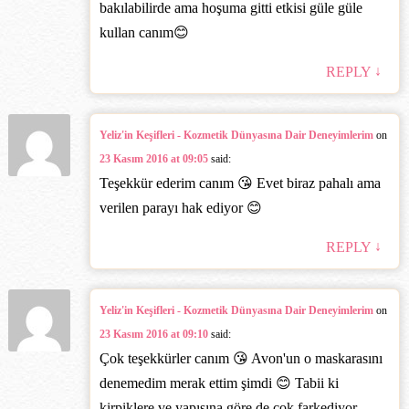
bakılabilirde ama hoşuma gitti etkisi güle güle
kullan canım😊
↓
REPLY
Yeliz'in Keşifleri - Kozmetik Dünyasına Dair Deneyimlerim
on
23 Kasım 2016 at 09:05
said:
Teşekkür ederim canım 😘 Evet biraz pahalı ama
verilen parayı hak ediyor 😊
↓
REPLY
Yeliz'in Keşifleri - Kozmetik Dünyasına Dair Deneyimlerim
on
23 Kasım 2016 at 09:10
said:
Çok teşekkürler canım 😘 Avon'un o maskarasını
denemedim merak ettim şimdi 😊 Tabii ki
kirpiklere ve yapısına göre de çok farkediyor