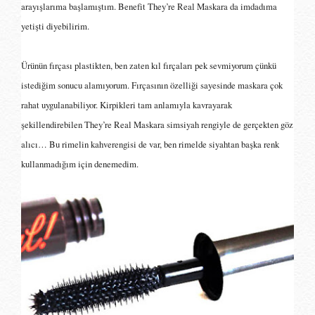
arayışlarıma başlamıştım. Benefit They’re Real Maskara da imdadıma
yetişti diyebilirim.
Ürünün fırçası plastikten, ben zaten kıl fırçaları pek sevmiyorum çünkü
istediğim sonucu alamıyorum. Fırçasının özelliği sayesinde maskara çok
rahat uygulanabiliyor. Kirpikleri tam anlamıyla kavrayarak
şekillendirebilen They’re Real Maskara simsiyah rengiyle de gerçekten göz
alıcı… Bu rimelin kahverengisi de var, ben rimelde siyahtan başka renk
kullanmadığım için denemedim.