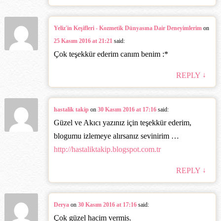
Yeliz'in Keşifleri - Kozmetik Dünyasına Dair Deneyimlerim
on
25 Kasım 2016 at 21:21
said:
Çok teşekkür ederim canım benim :*
↓
REPLY
hastalik takip
on
30 Kasım 2016 at 17:16
said:
Güzel ve Akıcı yazınız için teşekkür ederim,
blogumu izlemeye alırsanız sevinirim …
http://hastaliktakip.blogspot.com.tr
↓
REPLY
Derya
on
30 Kasım 2016 at 17:16
said:
Çok güzel hacim vermis.