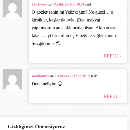
Ece Evren
on
4 Aralık 2016 at 19:51
said:
O gözler senin mi Yeliz'ciğim? Ne güzel… o
kirpikler, kaşlar da öyle :)Ben makyaj
yapmıyorum ama aklımızda olsun. Akmaması
falan …iyi bir ürünmüş Emeğine sağlık canım.
Sevgilerimle 🙂
↓
REPLY
soslubadem
on
2 Ağustos 2017 at 09:19
said:
Denemeliyim 🙂
↓
REPLY
Gizliliğinizi Önemsiyoruz