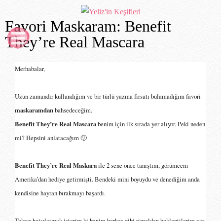
Favori Maskaram: Benefit
They’re Real Mascara
Merhabalar,
Uzun zamandır kullandığım ve bir türlü yazma fırsatı bulamadığım favori
maskaramdan
bahsedeceğim.
Benefit They’re Real Mascara
benim için ilk sırada yer alıyor. Peki neden
mi? Hepsini anlatacağım 🙂
Benefit They’re Real Maskara
ile 2 sene önce tanıştım, görümcem
Amerika’dan hediye getirmişti. Bendeki mini boyuydu ve denediğim anda
kendisine hayran bırakmayı başardı.
Tekrar hatırlatmak isterim ki benim herkes gibi rimelden beklentilerim var,