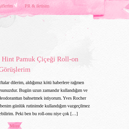
iflerim
PR & iletisim
 Hint Pamuk Çiçeği Roll-on
Görüşlerim
talar dilerim, aldığımız kötü haberlere rağmen
orsunuzdur. Bugün uzun zamandır kullandığım ve
eodoranttan bahsetmek istiyorum. Yves Rocher
benim günlük rutinimde kullandığım vazgeçilmez
ebilirim. Peki ben bu roll-onu niye çok […]
More