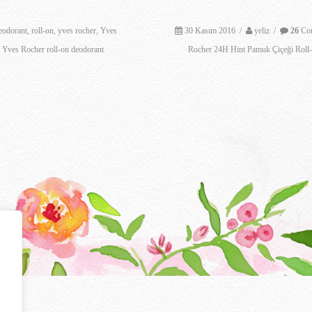
eodorant
,
roll-on
,
yves rocher
,
Yves
30 Kasım 2016
/
yeliz
/
26
Co
,
Yves Rocher roll-on deodorant
Rocher 24H Hint Pamuk Çiçeği Roll