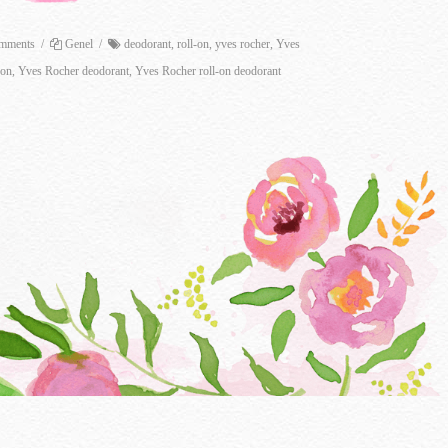
mments
/
Genel
/
deodorant
,
roll-on
,
yves rocher
,
Yves
-on
,
Yves Rocher deodorant
,
Yves Rocher roll-on deodorant