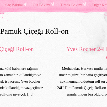
Saç Bakımı
Cilt Bakımı
Tırnak Bakımı
Diğer Keş
 Pamuk Çiçeği Roll-on
Çiçeği Roll-on
Yves Rocher 24H
mız kötü haberlere rağmen
Merhabalar, Herkese mutlu haf
un zamandır kullandığım ve
umarım güzel bir hafta geçiriy
ek istiyorum. Yves Rocher
çok memnun olduğum roll-on d
mde kullandığım vazgeçilmez
24H Hint Pamuk Çiçeği Roll-on 
 roll-onu niye çok […]
ürünlerimden biri oldu diy