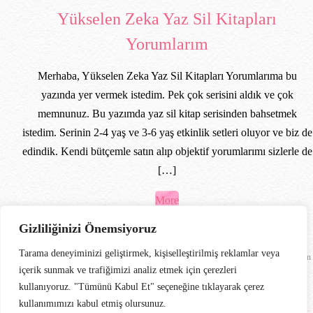
Yükselen Zeka Yaz Sil Kitapları
Yorumlarım
Merhaba, Yükselen Zeka Yaz Sil Kitapları Yorumlarıma bu
yazında yer vermek istedim. Pek çok serisini aldık ve çok
memnunuz. Bu yazımda yaz sil kitap serisinden bahsetmek
istedim. Serinin 2-4 yaş ve 3-6 yaş etkinlik setleri oluyor ve biz de
edindik. Kendi bütçemle satın alıp objektif yorumlarımı sizlerle de
[…]
More
Gizliliğinizi Önemsiyoruz
26 Mayıs 2026
/
yeliz
/
8
Comments
/
Genel
/
yükselen zeka
,
Tarama deneyiminizi geliştirmek, kişiselleştirilmiş reklamlar veya
Yükselen Zeka beyin geliştirme etkinlikleri
,
Yükselen Zeka evde etkinlik seti
,
Yükselen
içerik sunmak ve trafiğimizi analiz etmek için çerezleri
Zeka ilk alfabe kitabım
,
Yükselen Zeka konuşturan kitap
,
Yükselen Zeka Yaz Sil
kullanıyoruz. "Tümünü Kabul Et" seçeneğine tıklayarak çerez
Kitapları
kullanımımızı kabul etmiş olursunuz.