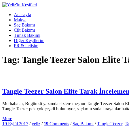
Anasayfa
Makyaj
Saç Bakımı
Cilt Bakımı
Tırnak Bakımı
Diğer Keşiflerim
PR & iletisim
Tag: Tangle Teezer Salon Elite 
Tangle Teezer Salon Elite Tarak İnceleme
Merhabalar, Bugünkü yazımda sizlere meşhur Tangle Teezer Salon Elit
Tangle Teezer pek çok çeşidi bulunuyor, saçlarını suda tarayanlar hatt
More
19 Eylül 2017
/
yeliz
/
19
Comments
/
Saç Bakımı
/
Tangle Teezer
,
Ta