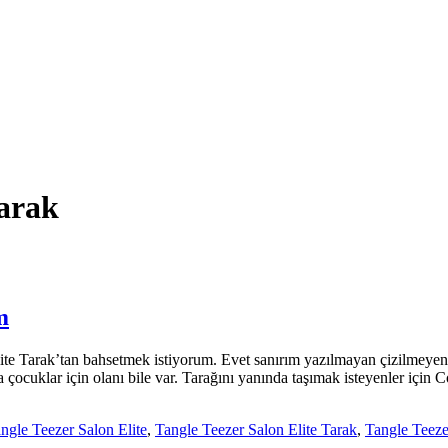
Tarak
m
e Tarak’tan bahsetmek istiyorum. Evet sanırım yazılmayan çizilmeyen m
a çocuklar için olanı bile var. Tarağını yanında taşımak isteyenler için
ngle Teezer Salon Elite
,
Tangle Teezer Salon Elite Tarak
,
Tangle Teeze