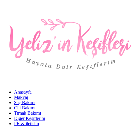
Anasayfa
Makyaj
Saç Bakımı
Cilt Bakımı
Tırnak Bakımı
Diğer Keşiflerim
PR & iletisim