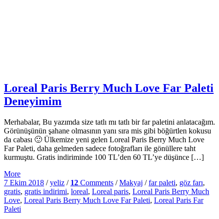
Loreal Paris Berry Much Love Far Paleti
Deneyimim
Merhabalar, Bu yazımda size tatlı mı tatlı bir far paletini anlatacağım.
Görünüşünün şahane olmasının yanı sıra mis gibi böğürtlen kokusu
da cabası 🙂 Ülkemize yeni gelen Loreal Paris Berry Much Love
Far Paleti, daha gelmeden sadece fotoğrafları ile gönüllere taht
kurmuştu. Gratis indiriminde 100 TL’den 60 TL’ye düşünce […]
More
7 Ekim 2018
/
yeliz
/
12
Comments
/
Makyaj
/
far paleti
,
göz farı
,
gratis
,
gratis indirimi
,
loreal
,
Loreal paris
,
Loreal Paris Berry Much
Love
,
Loreal Paris Berry Much Love Far Paleti
,
Loreal Paris Far
Paleti