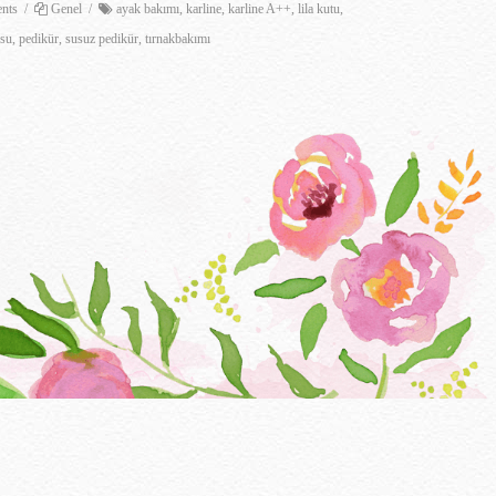
nts
/
Genel
/
ayak bakımı
,
karline
,
karline A++
,
lila kutu
,
usu
,
pedikür
,
susuz pedikür
,
tırnakbakımı