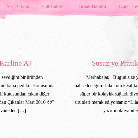
Saç Bakımı
Cilt Bakımı
Tırnak Bakımı
Diğer Keş
n Karline A++
Susuz ve Prati
 sevdiğim bir üründen
Merhabalar, Bugün size ye
ürün bana pedikür konusunda
bahsedeceğim. Lila kutu keşif 
şif kutusundan çıkan diğer
süper bir kolaylık sağladı diy
ndan Çıkanlar Mart 2016 🙂”
ürünleri merak ediyorsanız “Li
ürvadeden […]
yazımı okuyabili