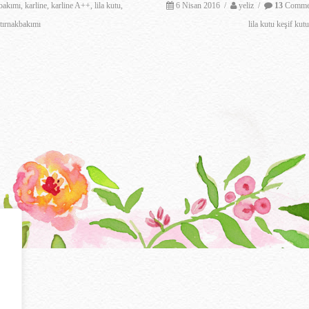
bakımı
,
karline
,
karline A++
,
lila kutu
,
6 Nisan 2016
/
yeliz
/
13
Comme
tırnakbakımı
lila kutu keşif kut