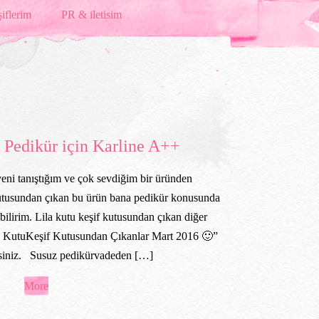
iflerim
PR & iletisim
k Pedikür için Karline A++
ni tanıştığım ve çok sevdiğim bir üründen
kutusundan çıkan bu ürün bana pedikür konusunda
ebilirim. Lila kutu keşif kutusundan çıkan diğer
la KutuKeşif Kutusundan Çıkanlar Mart 2016 🙂”
rsiniz. Susuz pedikürvadeden […]
More