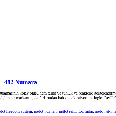
7 – 482 Numara
ulamasının kolay oluşu hem farklı yoğunluk ve renklerle gölgelendirme 
dığım bir markanın göz farlarından bahsetmek istiyorum. Inglot Refill
glot freedom system
,
inglot göz farı
,
inglot refill göz farlar
,
inglot tekli f