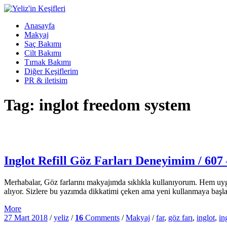
Anasayfa
Makyaj
Saç Bakımı
Cilt Bakımı
Tırnak Bakımı
Diğer Keşiflerim
PR & iletisim
Tag: inglot freedom system
Inglot Refill Göz Farları Deneyimim / 60
Merhabalar, Göz farlarını makyajımda sıklıkla kullanıyorum. Hem uyg
alıyor. Sizlere bu yazımda dikkatimi çeken ama yeni kullanmaya başla
More
27 Mart 2018
/
yeliz
/
16
Comments
/
Makyaj
/
far
,
göz farı
,
inglot
,
in