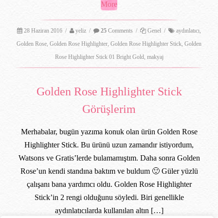
More
28 Haziran 2016
/
yeliz
/
25
Comments
/
Genel
/
aydınlatıcı
,
Golden Rose
,
Golden Rose Highlighter
,
Golden Rose Highlighter Stick
,
Golden
Rose Highlighter Stick 01 Bright Gold
,
makyaj
Golden Rose Highlighter Stick
Görüşlerim
Merhabalar, bugün yazıma konuk olan ürün Golden Rose
Highlighter Stick. Bu ürünü uzun zamandır istiyordum,
Watsons ve Gratis’lerde bulamamıştım. Daha sonra Golden
Rose’un kendi standına baktım ve buldum 🙂 Güler yüzlü
çalışanı bana yardımcı oldu. Golden Rose Highlighter
Stick’in 2 rengi olduğunu söyledi. Biri genellikle
aydınlatıcılarda kullanılan altın […]