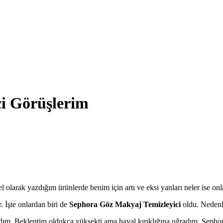
i Görüşlerim
arak yazdığım ürünlerde benim için artı ve eksi yanları neler ise onl
. İşte onlardan biri de
Sephora Göz Makyaj Temizleyici
oldu. Nedenle
 Beklentim oldukça yüksekti ama hayal kırıklığına uğradım. Sephora 