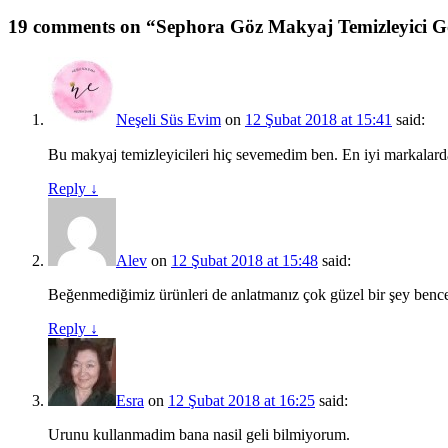
19 comments on “
Sephora Göz Makyaj Temizleyici G
Neşeli Süs Evim
on
12 Şubat 2018 at 15:41
said:
Bu makyaj temizleyicileri hiç sevemedim ben. En iyi markalar
Reply
↓
Alev
on
12 Şubat 2018 at 15:48
said:
Beğenmediğimiz ürünleri de anlatmanız çok güzel bir şey bence
Reply
↓
Esra
on
12 Şubat 2018 at 16:25
said:
Urunu kullanmadim bana nasil geli bilmiyorum.