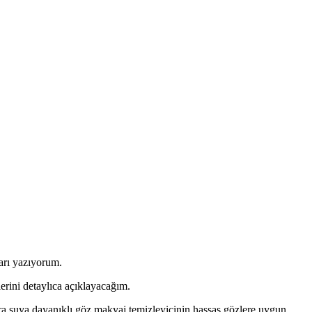
arı yazıyorum.
rini detaylıca açıklayacağım.
suya dayanıklı göz makyaj temizleyicinin hassas gözlere uygun