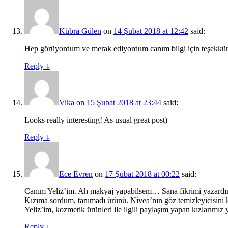
Kübra Gülen
on
14 Şubat 2018 at 12:42
said:
Hep görüyordum ve merak ediyordum canım bilgi için teşekkü
Reply
↓
Vika
on
15 Şubat 2018 at 23:44
said:
Looks really interesting! As usual great post)
Reply
↓
Ece Evren
on
17 Şubat 2018 at 00:22
said:
Canım Yeliz’im. Ah makyaj yapabilsem… Sana fikrimi yazardım i
Kızıma sordum, tanımadı ürünü. Nivea’nın göz temizleyicisini 
Yeliz’im, kozmetik ürünleri ile ilgili paylaşım yapan kızlarımız
Reply
↓