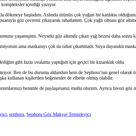
l kompleksler içerdiği yazıyor.
dökmeye başladım. Aslında ürünün çok yoğun bir katılıkta olduğunu f
uanıyla göz çevremi yıkayarak rahatlattım. Çok yağlı olması göz altımd
rumunu yaşamıştım. Neyseki göz altımda çıkan yağ bezesi daha sonra k
ilmiyorum ama maskarayı çok da rahat çıkartmadı. Suya dayanıklı mask
iğim gibi fazla ovalama yaptığım için geçici bir kızarıklık oldu.
tırıyor. Ben de bu duruma aldandım hem de Sephora’nın genel olarak ürün
a kullanan kişilerden beğenenler de elbette olmuş olabilir.
umlarınızı benimle de paylaşırsanız mutlu olurum. Ayrıca favori göz m
yici
,
sephora
,
Sephora Göz Makyaj Temizleyici