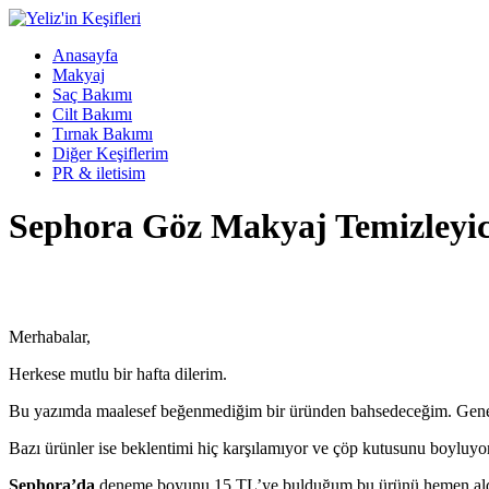
Anasayfa
Makyaj
Saç Bakımı
Cilt Bakımı
Tırnak Bakımı
Diğer Keşiflerim
PR & iletisim
Sephora Göz Makyaj Temizleyic
Merhabalar,
Herkese mutlu bir hafta dilerim.
Bu yazımda maalesef beğenmediğim bir üründen bahsedeceğim. Genel ol
Bazı ürünler ise beklentimi hiç karşılamıyor ve çöp kutusunu boyluyor
Sephora’da
deneme boyunu 15 TL’ye bulduğum bu ürünü hemen aldım.