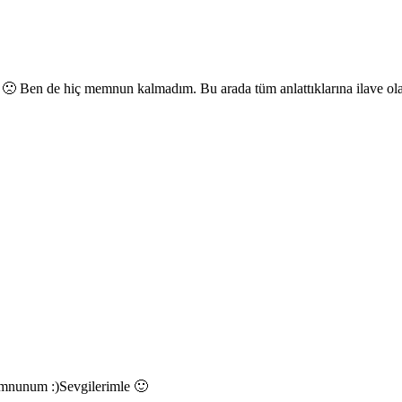
🙁 Ben de hiç memnun kalmadım. Bu arada tüm anlattıklarına ilave olara
emnunum :)Sevgilerimle 🙂