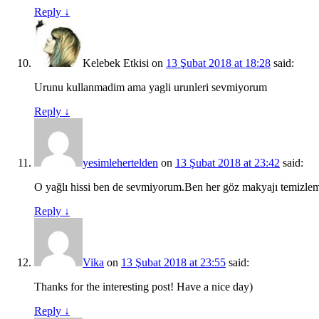
Reply
↓
Kelebek Etkisi
on
13 Şubat 2018 at 18:28
said:
Urunu kullanmadim ama yagli urunleri sevmiyorum
Reply
↓
yesimlehertelden
on
13 Şubat 2018 at 23:42
said:
O yağlı hissi ben de sevmiyorum.Ben her göz makyajı temizlem
Reply
↓
Vika
on
13 Şubat 2018 at 23:55
said:
Thanks for the interesting post! Have a nice day)
Reply
↓