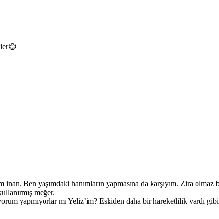
rler😊
nan. Ben yaşımdaki hanımların yapmasına da karşıyım. Zira olmaz bu y
kullanırmış meğer.
 yorum yapmıyorlar mı Yeliz’im? Eskiden daha bir hareketlilik vardı gib