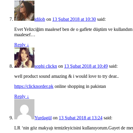
idilob
on
13 Şubat 2018 at 10:30
said:
Evet Yelizciğim maalesef ben de o gaflete düştüm ve kullandım 
maalesef…
Reply
↓
sophi clickn
on
13 Şubat 2018 at 10:49
said:
well product sound amazing & i would love to try dear..
https://clicknorder.pk
online shopping in pakistan
Reply
↓
Yurdagül
on
13 Şubat 2018 at 13:24
said:
LR ‘nin göz makyajı temizleyicisini kullanıyorum.Gayet de m