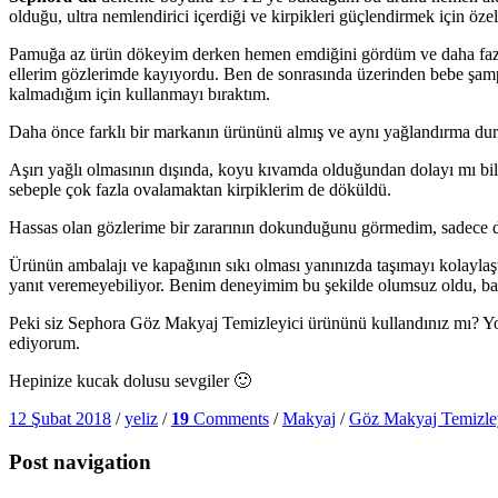
olduğu, ultra nemlendirici içerdiği ve kirpikleri güçlendirmek için öze
Pamuğa az ürün dökeyim derken hemen emdiğini gördüm ve daha fazla 
ellerim gözlerimde kayıyordu. Ben de sonrasında üzerinden bebe şamp
kalmadığım için kullanmayı bıraktım.
Daha önce farklı bir markanın ürününü almış ve aynı yağlandırma du
Aşırı yağlı olmasının dışında, koyu kıvamda olduğundan dolayı mı b
sebeple çok fazla ovalamaktan kirpiklerim de döküldü.
Hassas olan gözlerime bir zararının dokunduğunu görmedim, sadece ded
Ürünün ambalajı ve kapağının sıkı olması yanınızda taşımayı kolaylaş
yanıt veremeyebiliyor. Benim deneyimim bu şekilde olumsuz oldu, başk
Peki siz Sephora Göz Makyaj Temizleyici ürününü kullandınız mı? Yor
ediyorum.
Hepinize kucak dolusu sevgiler 🙂
12 Şubat 2018
/
yeliz
/
19
Comments
/
Makyaj
/
Göz Makyaj Temizle
Post navigation