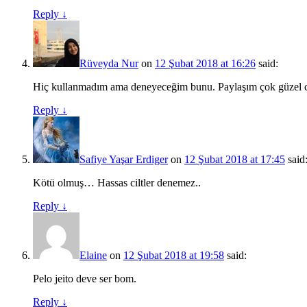
Reply
↓
Rüveyda Nur
on
12 Şubat 2018 at 16:26
said:
Hiç kullanmadım ama deneyeceğim bunu. Paylaşım çok güzel 
Reply
↓
Safiye Yaşar Erdiger
on
12 Şubat 2018 at 17:45
said
Kötü olmuş… Hassas ciltler denemez..
Reply
↓
Elaine
on
12 Şubat 2018 at 19:58
said:
Pelo jeito deve ser bom.
Reply
↓