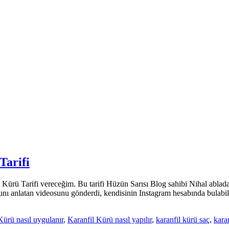
Tarifi
ürü Tarifi vereceğim. Bu tarifi Hüzün Sarısı Blog sahibi Nihal ablada
nı anlatan videosunu gönderdi, kendisinin Instagram hesabında bulabi
Kürü nasıl uygulanır
,
Karanfil Kürü nasıl yapılır
,
karanfil kürü saç
,
kara