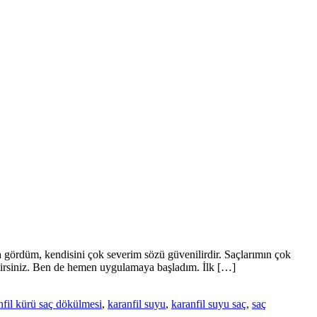
 gördüm, kendisini çok severim sözü güvenilirdir. Saçlarımın çok
lirsiniz. Ben de hemen uygulamaya başladım. İlk […]
nfil kürü saç dökülmesi
,
karanfil suyu
,
karanfil suyu saç
,
saç