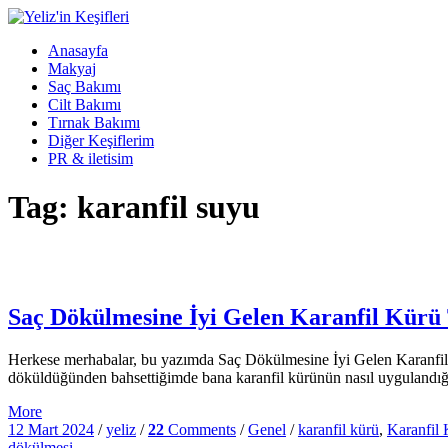
Anasayfa
Makyaj
Saç Bakımı
Cilt Bakımı
Tırnak Bakımı
Diğer Keşiflerim
PR & iletisim
Tag: karanfil suyu
Saç Dökülmesine İyi Gelen Karanfil Kürü 
Herkese merhabalar, bu yazımda Saç Dökülmesine İyi Gelen Karanfil K
döküldüğünden bahsettiğimde bana karanfil kürünün nasıl uygulandığı
More
12 Mart 2024
/
yeliz
/
22
Comments
/
Genel
/
karanfil kürü
,
Karanfil 
dökülmesi